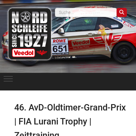
Such
Mobile Menu Toggle
46. AvD-Oldtimer-Grand-Prix
| FIA Lurani Trophy |
Zeittraining