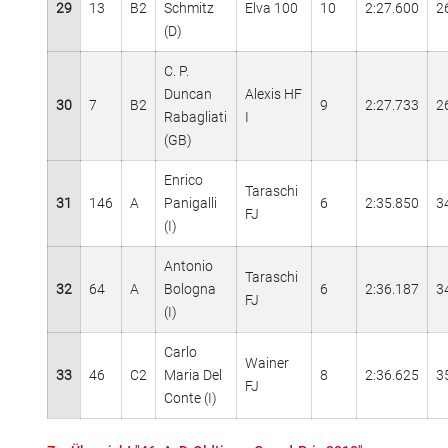
29
13
B2
Schmitz
Elva 100
10
2:27.600
2
(D)
C. P.
Duncan
Alexis HF
30
7
B2
9
2:27.733
2
Rabagliati
I
(GB)
Enrico
Taraschi
31
146
A
Panigalli
6
2:35.850
3
FJ
(I)
Antonio
Taraschi
32
64
A
Bologna
6
2:36.187
3
FJ
(I)
Carlo
Wainer
33
46
C2
Maria Del
8
2:36.625
3
FJ
Conte (I)