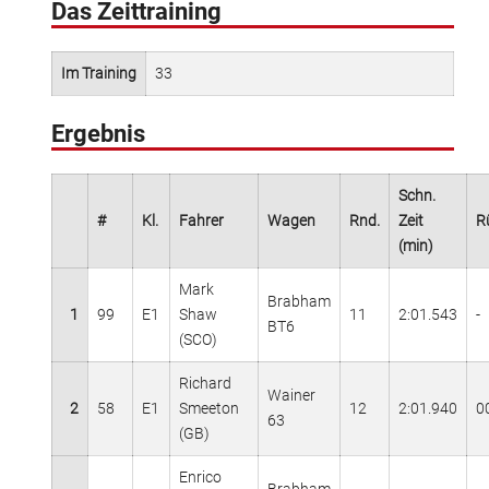
Das Zeittraining
Im Training
33
Ergebnis
Schn.
#
Kl.
Fahrer
Wagen
Rnd.
Zeit
R
(min)
Mark
Brabham
1
99
E1
Shaw
11
2:01.543
-
BT6
(SCO)
Richard
Wainer
2
58
E1
Smeeton
12
2:01.940
0
63
(GB)
Enrico
Brabham