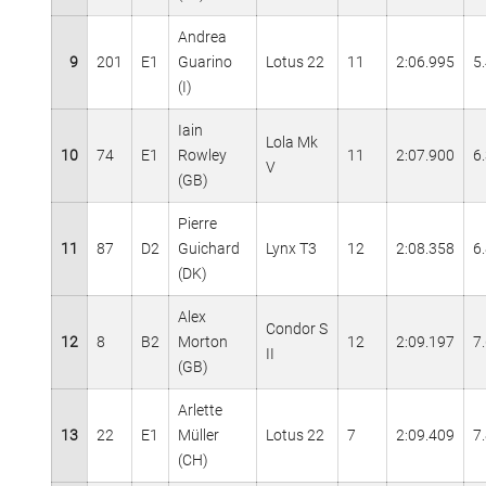
Andrea
9
201
E1
Guarino
Lotus 22
11
2:06.995
5
(I)
Iain
Lola Mk
10
74
E1
Rowley
11
2:07.900
6
V
(GB)
Pierre
11
87
D2
Guichard
Lynx T3
12
2:08.358
6
(DK)
Alex
Condor S
12
8
B2
Morton
12
2:09.197
7
II
(GB)
Arlette
13
22
E1
Müller
Lotus 22
7
2:09.409
7
(CH)