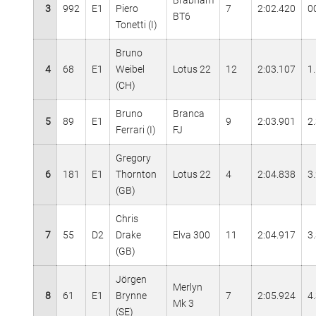
3
992
E1
Piero
7
2:02.420
0
BT6
Tonetti (I)
Bruno
4
68
E1
Weibel
Lotus 22
12
2:03.107
1
(CH)
Bruno
Branca
5
89
E1
9
2:03.901
2
Ferrari (I)
FJ
Gregory
6
181
E1
Thornton
Lotus 22
4
2:04.838
3
(GB)
Chris
7
55
D2
Drake
Elva 300
11
2:04.917
3
(GB)
Jörgen
Merlyn
8
61
E1
Brynne
7
2:05.924
4
Mk 3
(SE)