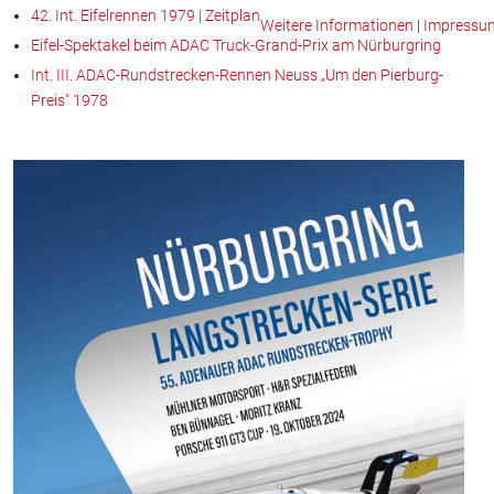
42. Int. Eifelrennen 1979 | Zeitplan
Weitere Informationen
|
Impressu
Eifel-Spektakel beim ADAC Truck-Grand-Prix am Nürburgring
Int. III. ADAC-Rundstrecken-Rennen Neuss „Um den Pierburg-
Preis" 1978