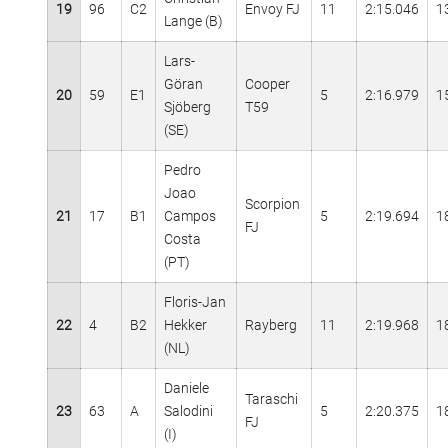
19
96
C2
Envoy FJ
11
2:15.046
1
Lange (B)
Lars-
Göran
Cooper
20
59
E1
5
2:16.979
1
Sjöberg
T59
(SE)
Pedro
Joao
Scorpion
21
17
B1
Campos
5
2:19.694
1
FJ
Costa
(PT)
Floris-Jan
22
4
B2
Hekker
Rayberg
11
2:19.968
1
(NL)
Daniele
Taraschi
23
63
A
Salodini
5
2:20.375
1
FJ
(I)