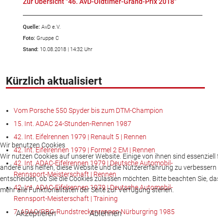
Zur Übersicht "46. AvD-Oldtimer-Grand-Prix 2018"
Quelle:
AvD e.V.
Foto:
Gruppe C
Stand:
10.08.2018 | 14:32 Uhr
Kürzlich aktualisiert
Vom Porsche 550 Spyder bis zum DTM-Champion
15. Int. ADAC 24-Stunden-Rennen 1987
42. Int. Eifelrennen 1979 | Renault 5 | Rennen
Wir benutzen Cookies
42. Int. Eifelrennen 1979 | Formel 2 EM | Rennen
Wir nutzen Cookies auf unserer Website. Einige von ihnen sind essenziell 
42. Int. ADAC-Eifelrennen 1979 | Deutsche Automobil-
andere uns helfen, diese Website und die Nutzererfahrung zu verbessern 
Rennsport-Meisterschaft | Rennen
entscheiden, ob Sie die Cookies zulassen möchten. Bitte beachten Sie, d
42. Int. ADAC-Eifelrennen 1979 | Deutsche Automobil-
mehr alle Funktionalitäten der Seite zur Verfügung stehen.
Rennsport-Meisterschaft | Training
7. ADAC/RBG-Rundstreckenrennen Nürburgring 1985
Akzeptieren
Ablehnen