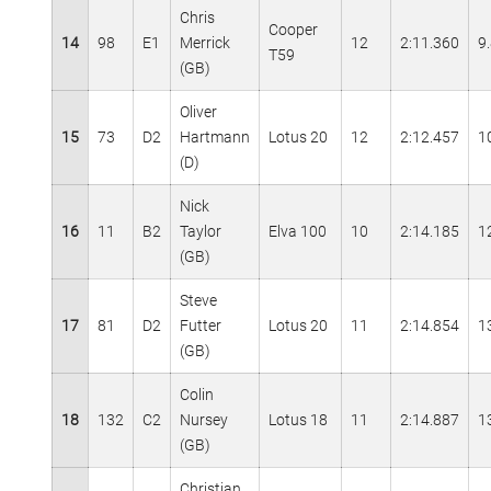
Chris
Cooper
14
98
E1
Merrick
12
2:11.360
9
T59
(GB)
Oliver
15
73
D2
Hartmann
Lotus 20
12
2:12.457
1
(D)
Nick
16
11
B2
Taylor
Elva 100
10
2:14.185
1
(GB)
Steve
17
81
D2
Futter
Lotus 20
11
2:14.854
1
(GB)
Colin
18
132
C2
Nursey
Lotus 18
11
2:14.887
1
(GB)
Christian