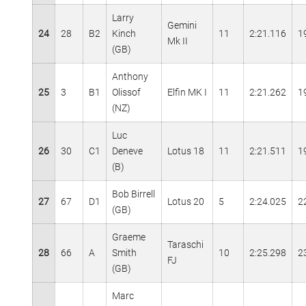
Larry
Gemini
24
28
B2
Kinch
11
2:21.116
1
Mk II
(GB)
Anthony
25
3
B1
Olissof
Elfin MK I
11
2:21.262
1
(NZ)
Luc
26
30
C1
Deneve
Lotus 18
11
2:21.511
1
(B)
Bob Birrell
27
67
D1
Lotus 20
5
2:24.025
2
(GB)
Graeme
Taraschi
28
66
A
Smith
10
2:25.298
2
FJ
(GB)
Marc