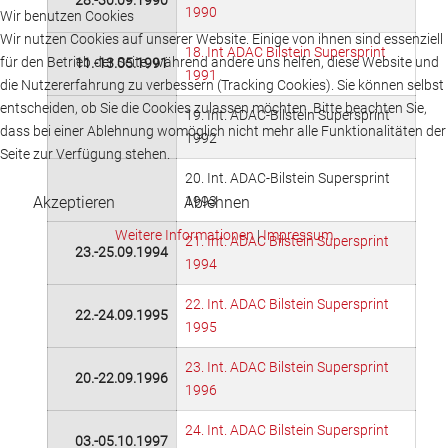
28.-30.09.1990
1990
Wir benutzen Cookies
Wir nutzen Cookies auf unserer Website. Einige von ihnen sind essenziell
18. Int ADAC Bilstein Supersprint
für den Betrieb der Seite, während andere uns helfen, diese Website und
11.-13.05.1991
1991
die Nutzererfahrung zu verbessern (Tracking Cookies). Sie können selbst
entscheiden, ob Sie die Cookies zulassen möchten. Bitte beachten Sie,
19. Int. ADAC-Bilstein Supersprint
dass bei einer Ablehnung womöglich nicht mehr alle Funktionalitäten der
1992
Seite zur Verfügung stehen.
20. Int. ADAC-Bilstein Supersprint
Akzeptieren
Ablehnen
1993
Weitere Informationen
|
Impressum
21. Int. ADAC Bilstein Supersprint
23.-25.09.1994
1994
22. Int. ADAC Bilstein Supersprint
22.-24.09.1995
1995
23. Int. ADAC Bilstein Supersprint
20.-22.09.1996
1996
24. Int. ADAC Bilstein Supersprint
03.-05.10.1997