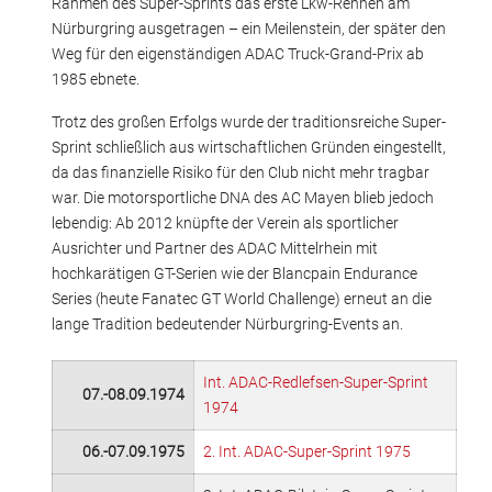
Rahmen des Super-Sprints das erste Lkw-Rennen am
Nürburgring ausgetragen – ein Meilenstein, der später den
Weg für den eigenständigen ADAC Truck-Grand-Prix ab
1985 ebnete.
Trotz des großen Erfolgs wurde der traditionsreiche Super-
Sprint schließlich aus wirtschaftlichen Gründen eingestellt,
da das finanzielle Risiko für den Club nicht mehr tragbar
war. Die motorsportliche DNA des AC Mayen blieb jedoch
lebendig: Ab 2012 knüpfte der Verein als sportlicher
Ausrichter und Partner des ADAC Mittelrhein mit
hochkarätigen GT-Serien wie der Blancpain Endurance
Series (heute Fanatec GT World Challenge) erneut an die
lange Tradition bedeutender Nürburgring-Events an.
Int. ADAC-Redlefsen-Super-Sprint
07.-08.09.1974
1974
06.-07.09.1975
2. Int. ADAC-Super-Sprint 1975