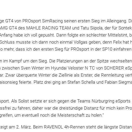
tage GT4 von PROsport SimRacing seinen ersten Sieg im Alleingang. Di
s-AMG GT4 des MAHLE RACING TEAM und Tatu Siipola, der für Sontek
Anfang habe ich voll gepusht. Dann folgte ein schlechter Mittelstint, 
hluss musste ich dann noch einmal Vollgas geben, denn Felix hat h
o mehr, dass ich den ersten Sieg für PROsport in der SP10 einfahren 
ion im Kampf um den Sieg. Die Platzierungen an der Spitze wechselten
ion zwischen Sven Winter im Hyundai Veloster N TC von SCHERER eSp
Zwar überquerte Winter die Ziellinie als Erster, die Rennleitung ve
aisonsieg feierte. Platz drei ging an Stefan Schella und Fabian Sie
port. Als Solist setzte er sich gegen die Teams Nürburgring eSports
ssfrei zu fahren, daher war die dreistündige Distanz für mich kein Pr
eifen, um eventuell noch die Meisterschaft zu holen.“
steigt am 2. März. Beim RAVENOL 4h-Rennen steht die längste Distan