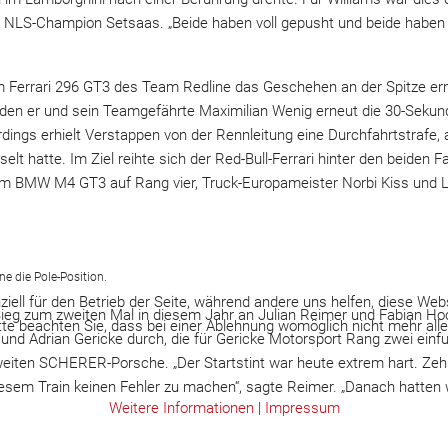
e NLS-Champion Setsaas. „Beide haben voll gepusht und beide habe
m Ferrari 296 GT3 des Team Redline das Geschehen an der Spitze ern
den er und sein Teamgefährte Maximilian Wenig erneut die 30-Sekun
dings erhielt Verstappen von der Rennleitung eine Durchfahrtstrafe, 
t hatte. Im Ziel reihte sich der Red-Bull-Ferrari hinter den beiden 
im BMW M4 GT3 auf Rang vier, Truck-Europameister Norbi Kiss und
e die Pole-Position.
iell für den Betrieb der Seite, während andere uns helfen, diese Web
ieg zum zweiten Mal in diesem Jahr an Julian Reimer und Fabian Hoc
te beachten Sie, dass bei einer Ablehnung womöglich nicht mehr alle 
nd Adrian Gericke durch, die für Gericke Motorsport Rang zwei einf
weiten SCHERER-Porsche. „Der Startstint war heute extrem hart. Ze
iesem Train keinen Fehler zu machen“, sagte Reimer. „Danach hatten 
Weitere Informationen
|
Impressum