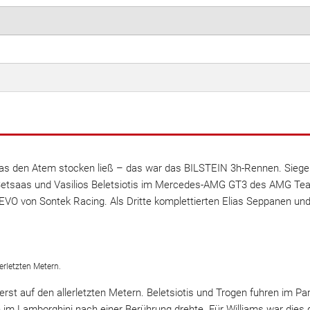
as den Atem stocken ließ – das war das BILSTEIN 3h-Rennen. Sieger
e Setsaas und Vasilios Beletsiotis im Mercedes-AMG GT3 des AMG Te
 von Sontek Racing. Als Dritte komplettierten Elias Seppanen und K
erletzten Metern.
rst auf den allerletzten Metern. Beletsiotis und Trogen fuhren im Par
 im Lamborghini nach einer Berührung drehte. Für Williams war dies 