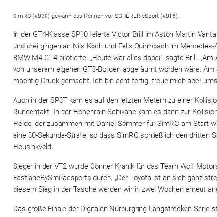
SimRC (#830) gewann das Rennen vor SCHERER eSport (#816).
In der GT4-Klasse SP10 feierte Victor Brill im Aston Martin Van
und drei gingen an Nils Koch und Felix Quirmbach im Mercede
BMW M4 GT4 pilotierte. „Heute war alles dabei“, sagte Brill. „Am 
von unserem eigenen GT3-Boliden abgeräumt worden wäre. Am Sc
mächtig Druck gemacht. Ich bin echt fertig, freue mich aber ums
Auch in der SP3T kam es auf den letzten Metern zu einer Kollis
Rundentakt. In der Hohenrain-Schikane kam es dann zur Kollis
Heide, der zusammen mit Daniel Sommer für SimRC am Start war. 
eine 30-Sekunde-Strafe, so dass SimRC schließlich den dritten S
Heusinkveld.
Sieger in der VT2 wurde Conner Kranik für das Team Wolf Motors
FastlaneBySmillaesports durch. „Der Toyota ist an sich ganz stre
diesem Sieg in der Tasche werden wir in zwei Wochen erneut angr
Das große Finale der Digitalen Nürburgring Langstrecken-Serie 