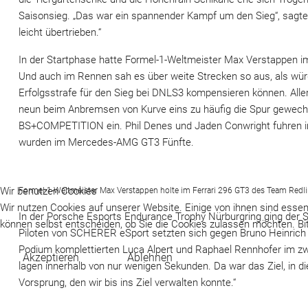
Saisonsieg. „Das war ein spannender Kampf um den Sieg“, sagt
leicht übertrieben.“
In der Startphase hatte Formel-1-Weltmeister Max Verstappen i
Und auch im Rennen sah es über weite Strecken so aus, als wür
Erfolgsstrafe für den Sieg bei DNLS3 kompensieren können. Aller
neun beim Anbremsen von Kurve eins zu häufig die Spur gewechsel
BS+COMPETITION ein. Phil Denes und Jaden Conwright fuhren 
wurden im Mercedes-AMG GT3 Fünfte.
Wir benutzen Cookies
Formel-1-Weltmeister Max Verstappen holte im Ferrari 296 GT3 des Team Redlin
Wir nutzen Cookies auf unserer Website. Einige von ihnen sind essenz
In der Porsche Esports Endurance Trophy Nürburgring ging der S
können selbst entscheiden, ob Sie die Cookies zulassen möchten. Bit
Piloten von SCHERER eSport setzten sich gegen Bruno Heinrich u
Podium komplettierten Luca Alpert und Raphael Rennhofer im z
Akzeptieren
Ablehnen
lagen innerhalb von nur wenigen Sekunden. Da war das Ziel, in d
Vorsprung, den wir bis ins Ziel verwalten konnte.“