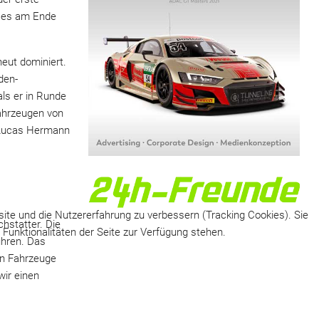
n es am Ende
eut dominiert.
den-
als er in Runde
Fahrzeugen von
 Lucas Hermann
site und die Nutzererfahrung zu verbessern (Tracking Cookies). Sie
hstatter. Die
Funktionalitäten der Seite zur Verfügung stehen.
uhren. Das
hn Fahrzeuge
wir einen