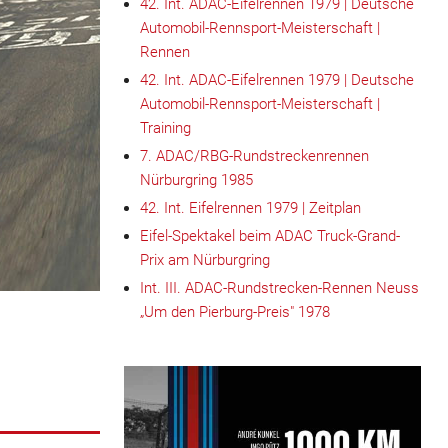
42. Int. ADAC-Eifelrennen 1979 | Deutsche
Automobil-Rennsport-Meisterschaft |
Rennen
42. Int. ADAC-Eifelrennen 1979 | Deutsche
Automobil-Rennsport-Meisterschaft |
Training
7. ADAC/RBG-Rundstreckenrennen
Nürburgring 1985
42. Int. Eifelrennen 1979 | Zeitplan
Eifel-Spektakel beim ADAC Truck-Grand-
Prix am Nürburgring
Int. III. ADAC-Rundstrecken-Rennen Neuss
„Um den Pierburg-Preis" 1978