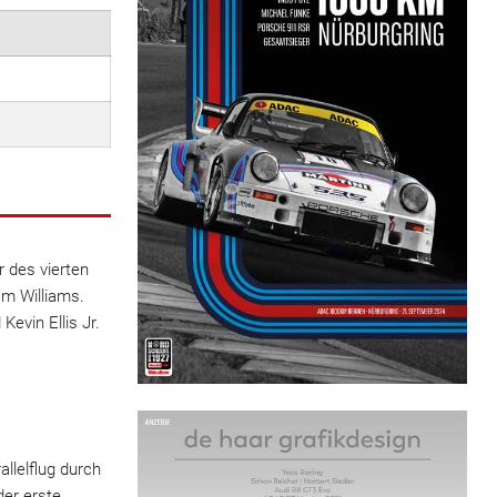
 des vierten
am Williams.
evin Ellis Jr.
allelflug durch
der erste