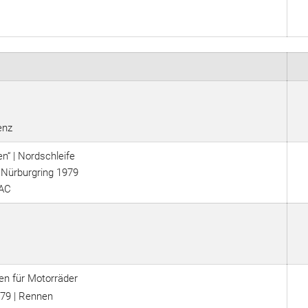
enz
“ | Nordschleife
 Nürburgring 1979
DAC
en für Motorräder
'79 | Rennen