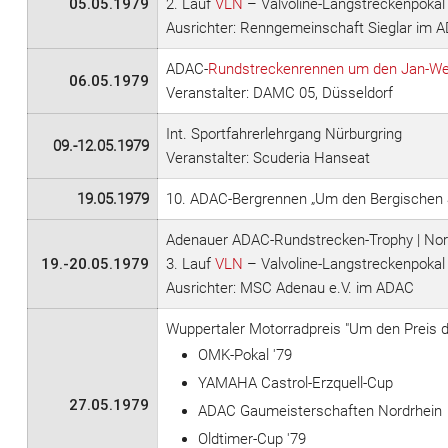
05.05.1979
2. Lauf
VLN
– Valvoline-Langstreckenpokal
Ausrichter: Renngemeinschaft Sieglar im 
ADAC-
Rundstreckenrennen um den Jan-We
06.05.1979
Veranstalter: DAMC 05, Düsseldorf
Int. Sportfahrerlehrgang Nürburgring
09.-12.05.1979
Veranstalter: Scuderia Hanseat
19.05.1979
10. ADAC-Bergrennen „Um den Bergischen
Adenauer ADAC-Rundstrecken-Trophy | Nor
19.-20.05.1979
3. Lauf
VLN
– Valvoline-Langstreckenpokal
Ausrichter: MSC Adenau e.V. im ADAC
Wuppertaler Motorradpreis "Um den Preis der
OMK-Pokal '79
YAMAHA Castrol-Erzquell-Cup
27.05.1979
ADAC Gaumeisterschaften Nordrhein
Oldtimer-Cup '79