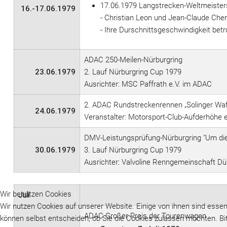
17.06.1979 Langstrecken-Weltmeisters
16.-17.06.1979
- Christian Leon und Jean-Claude Ch
- Ihre Durschnittsgeschwindigkeit bet
ADAC 250-Meilen-Nürburgring
23.06.1979
2. Lauf Nürburgring Cup 1979
Ausrichter: MSC Paffrath e.V. im ADAC
2. ADAC Rundstreckenrennen „Solinger Wa
24.06.1979
Veranstalter: Motorsport-Club-Aufderhöhe 
DMV-Leistungsprüfung-Nürburgring "Um die
30.06.1979
3. Lauf Nürburgring Cup 1979
Ausrichter: Valvoline Renngemeinschaft Dü
Wir benutzen Cookies
Juli
Wir nutzen Cookies auf unserer Website. Einige von ihnen sind essenz
ADAC Großer Preis der Tourenwagen
können selbst entscheiden, ob Sie die Cookies zulassen möchten. Bit