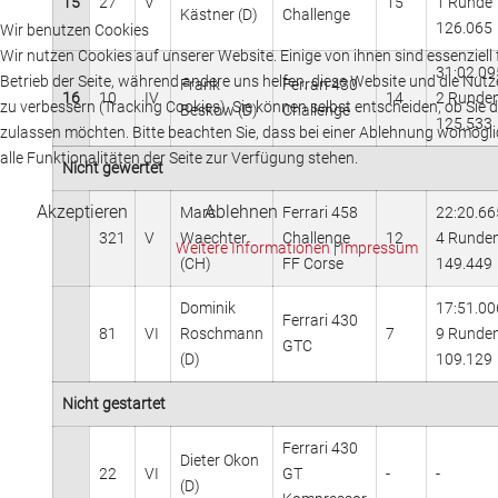
15
27
V
15
1 Runde
Kästner (D)
Challenge
126.065
Wir benutzen Cookies
Wir nutzen Cookies auf unserer Website. Einige von ihnen sind essenziell 
31:02.09
Betrieb der Seite, während andere uns helfen, diese Website und die Nut
Frank
Ferrari 430
16
10
IV
14
2 Runde
zu verbessern (Tracking Cookies). Sie können selbst entscheiden, ob Sie 
Beskow (D)
Challenge
125.533
zulassen möchten. Bitte beachten Sie, dass bei einer Ablehnung womögli
alle Funktionalitäten der Seite zur Verfügung stehen.
Nicht gewertet
Akzeptieren
Ablehnen
Marc
Ferrari 458
22:20.66
321
V
Waechter
Challenge
12
4 Runde
Weitere Informationen
|
Impressum
(CH)
FF Corse
149.449
Dominik
17:51.00
Ferrari 430
81
VI
Roschmann
7
9 Runde
GTC
(D)
109.129
Nicht gestartet
Ferrari 430
Dieter Okon
22
VI
GT
-
-
(D)