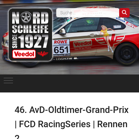
Such
Mobile Menu Toggle
46. AvD-Oldtimer-Grand-Prix
| FCD RacingSeries | Rennen
2