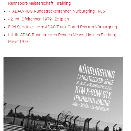
Rennsport-Meisterschaft | Training
7. ADAC/RBG-Rundstreckenrennen Nürburgring 1985
42. Int. Eifelrennen 1979 | Zeitplan
Eifel-Spektakel beim ADAC Truck-Grand-Prix am Nürburgring
Int. III. ADAC-Rundstrecken-Rennen Neuss „Um den Pierburg-
Preis" 1978