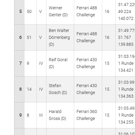
31:47.22
Werner
Ferrari 488
5
50
V
16
49.224
Genter (D)
Challenge
140.072
Ben Walter
31:49.77
Ferrari 488
6
51
V
Dörrenberg
16
51.767
Challenge
(D)
139.885
31:03.19
Ralf Goral
Ferrari 430
7
9
IV
15
1 Runde
(D)
Challenge
134.421
31:03.99
Stefan
Ferrari 430
8
14
IV
15
1 Runde
Gosch (D)
Challenge
134.363
31:05.49
Harald
Ferrari 360
9
8
III
15
1 Runde
Gross (D)
Challenge
134.255
31:06.10