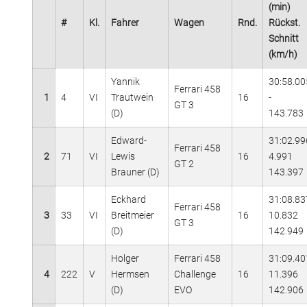
(min)
#
Kl.
Fahrer
Wagen
Rnd.
Rückst.
Schnitt
(km/h)
Yannik
30:58.00
Ferrari 458
1
4
VI
Trautwein
16
-
GT 3
(D)
143.783
Edward-
31:02.99
Ferrari 458
2
71
VI
Lewis
16
4.991
GT 2
Brauner (D)
143.397
Eckhard
31:08.83
Ferrari 458
3
33
VI
Breitmeier
16
10.832
GT 3
(D)
142.949
Holger
Ferrari 458
31:09.40
4
222
V
Hermsen
Challenge
16
11.396
(D)
EVO
142.906