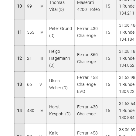
Thomas
Maserati
10
99
IV
15
1 Runde
Vital (D)
4200 Trofeo
134.211
31:06.48
Peter Grund
Ferrari 430
11
555
IV
15
1 Runde
(D)
Challenge
134.184
Helgo
31:08.18
Ferrari 360
12
21
III
Hagemann
15
1 Runde
Challenge
(D)
134.062
Ferrari 458
31:52.98
Ulrich
13
66
V
Challenge
15
1 Runde
Weber (D)
EVO
130.922
31:53.54
Horst
Ferrari 430
14
430
IV
15
1 Runde
Kespohl (D)
Challenge
130.884
33:06.69
Kalle
Ferrari 458