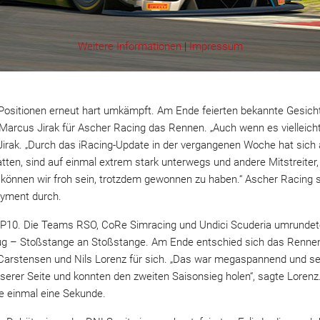
Weitere Informationen
|
Impressum
ositionen erneut hart umkämpft. Am Ende feierten bekannte Gesichte
rcus Jirak für Ascher Racing das Rennen. „Auch wenn es vielleicht
 Jirak. „Durch das iRacing-Update in der vergangenen Woche hat sic
tten, sind auf einmal extrem stark unterwegs und andere Mitstreiter, 
 können wir froh sein, trotzdem gewonnen zu haben.“ Ascher Racing s
yment durch.
 SP10. Die Teams RSO, CoRe Simracing und Undici Scuderia umrundet
lug – Stoßstange an Stoßstange. Am Ende entschied sich das Rennen
 Carstensen und Nils Lorenz für sich. „Das war megaspannend und s
nserer Seite und konnten den zweiten Saisonsieg holen“, sagte Loren
e einmal eine Sekunde.