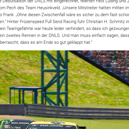
 Debütsaison der DNLS mit eingerechnet, feierten Felix Luding und 
m vom Pech des Team Heusinkveld. „Unsere Mitstreiter hatten mitten 
 Frank. „Ohne diesen Zwischenfall wäre es sicher zu dem fast sch
.“ Hinter Frozenspeed Full Send Racing fuhr Christian H. Schmitz i
ein Teamgefährte war heute leider verhindert, so dass ich gezwunge
t mein zweites Rennen in der DNLS. Und man muss einfach sagen, das
 überrascht, dass es am Ende so gut geklappt hat.“