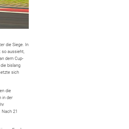
r die Siege. In
 so aussieht,
h an dem Cup-
die bislang
etzte sich
en die
 in der
ehr
z. Nach 21