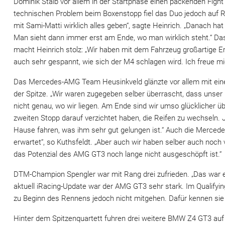
Dominik Staib vor allem in der Startphase einen packenden Figh
technischen Problem beim Boxenstopp fiel das Duo jedoch auf R
mit Sami-Matti wirklich alles geben“, sagte Heinrich. „Danach h
Man sieht dann immer erst am Ende, wo man wirklich steht.“ Da
macht Heinrich stolz: „Wir haben mit dem Fahrzeug großartige Erf
auch sehr gespannt, wie sich der M4 schlagen wird. Ich freue m
Das Mercedes-AMG Team Heusinkveld glänzte vor allem mit einer
der Spitze. „Wir waren zugegeben selber überrascht, dass unser 
nicht genau, wo wir liegen. Am Ende sind wir umso glücklicher üb
zweiten Stopp darauf verzichtet haben, die Reifen zu wechseln.
Hause fahren, was ihm sehr gut gelungen ist.“ Auch die Merced
erwartet“, so Kuthsfeldt. „Aber auch wir haben selber auch noch 
das Potenzial des AMG GT3 noch lange nicht ausgeschöpft ist.“
DTM-Champion Spengler war mit Rang drei zufrieden. „Das war ei
aktuell iRacing-Update war der AMG GT3 sehr stark. Im Qualifyin
zu Beginn des Rennens jedoch nicht mitgehen. Dafür kennen sie au
Hinter dem Spitzenquartett fuhren drei weitere BMW Z4 GT3 auf