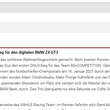
eg für den digitalen BMW Z4 GT3
st das schönste Weihnachtsgeschenk gemacht. Beim zweiten Rennen d
 das Duo den ersten DNLS-Sieg für das Team BS+COMPETITION. Gleic
 Rennen des Nordschleifen-Championats am 16. Januar 2021 durch de
nden wurden Adam Christodoulou, Mats-Thorge Kuthsfeldt und Jan 
pannenden Showdown um Platz drei setzten sich die Meister der 
BMW Bank, durch. Das Trio überquerte nur eine Sekunde vor CoRe S
derweise das MAHLE Racing Team. Im Rennen lieferten sich Sami-Ma