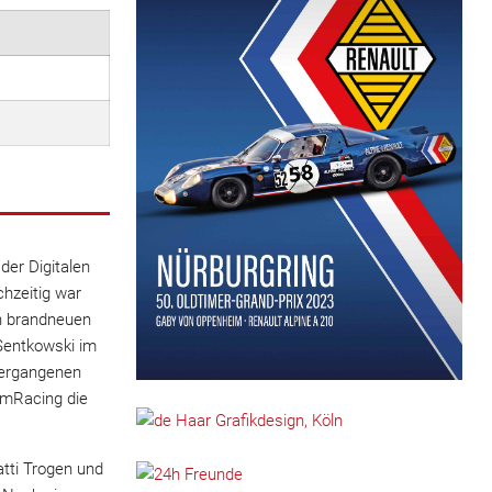
er Digitalen
hzeitig war
n brandneuen
Sentkowski im
vergangenen
imRacing die
tti Trogen und