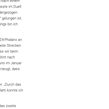
. Nach einem
sste im Duell
ndergezogen.
 gelungen ist,
ings bin ich
 Z4-Phalanx an
eite Strecken
ass wir beim
tint nach
uns im Januar
erzeugt, dass
er. „Durch das
atti konnte ich
das zweite