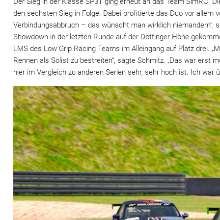
Der Sieg in der Klasse SP3T ging erneut an das Team SimRC. Die
den sechsten Sieg in Folge. Dabei profitierte das Duo vor alle
Verbindungsabbruch – das wünscht man wirklich niemandem“, so
Showdown in der letzten Runde auf der Döttinger Höhe gekommen
LMS des Low Grip Racing Teams im Alleingang auf Platz drei. „M
Rennen als Solist zu bestreiten“, sagte Schmitz. „Das war ers
hier im Vergleich zu anderen Serien sehr, sehr hoch ist. Ich war