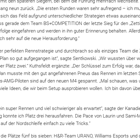
t mit den späteren Siegern, bei dem die Führung mehrfach wechselte
ang neun zurück. „Die ersten Runden waren sehr aufregend – ich mu
at sich das Feld aufgrund unterschiedlicher Strategien etwas auseina
ss gerade dem Team BS+COMPETITION der letzte Sieg für den „Zetti“
olge eingefahren und werden in ihn guter Erinnerung behalten. Allerd
ich sehr auf die neue Herausforderung.“
 perfekten Rennstrategie und durchbrach so als einziges Team die
Plan so gut aufgegangen ist“, sagte Sentkowski. „Wir wussten über w
er Platz zwei.“ Kuthsfeldt ergänzte: „Der Schlüssel zum Erfolg war, d
 Jan musste mit den gut angefahrenen Pneus das Rennen im letzten S
es-AMG-Piloten sind auf den neuen M4 gespannt. „Mal schauen, was 
viele Ideen, die wir beim Setup ausprobieren wollen. Ich bin davon üb
n super Rennen und viel schwieriger als erwartet“, sagte der Kanadi
g konnte ich Platz drei herausfahren. Die Pace von Laurin und Sami-M
f der Nordschleife einfach zu viele Tricks.“
 die Plätze fünf bis sieben: H&R-Team URANO, Williams Esports und 