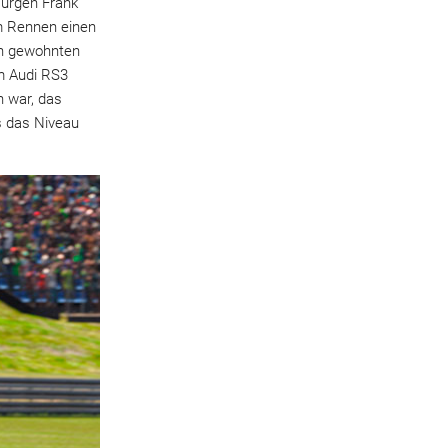
Jürgen Frank
im Rennen einen
on gewohnten
m Audi RS3
n war, das
s das Niveau