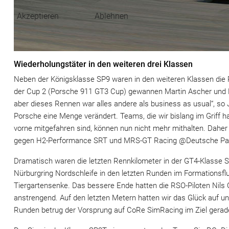
Akzeptieren
Ablehnen
Wiederholungstäter in den weiteren drei Klassen
Neben der Königsklasse SP9 waren in den weiteren Klassen die P
der Cup 2 (Porsche 911 GT3 Cup) gewannen Martin Ascher und Ma
aber dieses Rennen war alles andere als business as usual“, so
Porsche eine Menge verändert. Teams, die wir bislang im Griff ha
vorne mitgefahren sind, können nun nicht mehr mithalten. Daher
gegen H2-Performance SRT und MRS-GT Racing @Deutsche Pa
Dramatisch waren die letzten Rennkilometer in der GT4-Klasse
Nürburgring Nordschleife in den letzten Runden im Formationsf
Tiergartensenke. Das bessere Ende hatten die RSO-Piloten Nils
anstrengend. Auf den letzten Metern hatten wir das Glück auf u
Runden betrug der Vorsprung auf CoRe SimRacing im Ziel gerad