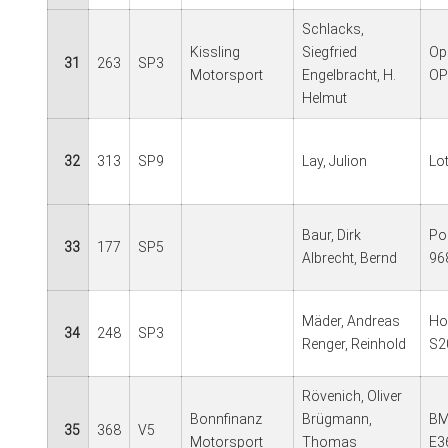
Schlacks,
Kissling
Siegfried
Op
31
263
SP3
Motorsport
Engelbracht, H.
OP
Helmut
32
313
SP9
Lay, Julion
Lot
Baur, Dirk
Po
33
177
SP5
Albrecht, Bernd
96
Mäder, Andreas
Ho
34
248
SP3
Renger, Reinhold
S2
Rövenich, Oliver
Bonnfinanz
Brügmann,
BM
35
368
V5
Motorsport
Thomas
E3