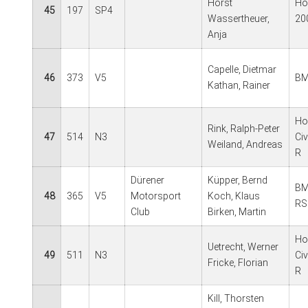
Horst
Ho
45
197
SP4
Wassertheuer,
20
Anja
Capelle, Dietmar
46
373
V5
BM
Kathan, Rainer
Ho
Rink, Ralph-Peter
47
514
N3
Ci
Weiland, Andreas
R
Dürener
Küpper, Bernd
BM
48
365
V5
Motorsport
Koch, Klaus
RS
Club
Birken, Martin
Ho
Uetrecht, Werner
49
511
N3
Ci
Fricke, Florian
R
Kill, Thorsten