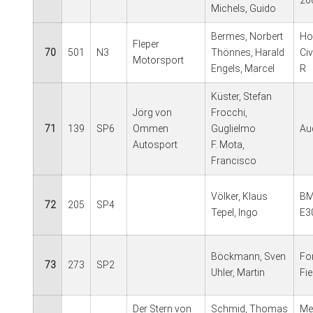
20
Michels, Guido
Bermes, Norbert
Ho
Fleper
70
501
N3
Thönnes, Harald
Ci
Motorsport
Engels, Marcel
R
Küster, Stefan
Jörg von
Frocchi,
71
139
SP6
Ommen
Guglielmo
Au
Autosport
F. Mota,
Francisco
Völker, Klaus
BM
72
205
SP4
Tepel, Ingo
E3
Böckmann, Sven
Fo
73
273
SP2
Uhler, Martin
Fi
Der Stern von
Schmid, Thomas
Me