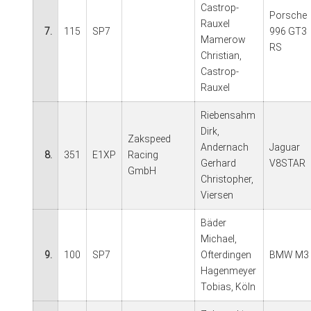
Castrop-
Porsche
Rauxel
7.
115
SP7
996 GT3
Mamerow
RS
Christian,
Castrop-
Rauxel
Riebensahm
Dirk,
Zakspeed
Andernach
Jaguar
8.
351
E1XP
Racing
Gerhard
V8STAR
GmbH
Christopher,
Viersen
Bäder
Michael,
9.
100
SP7
Ofterdingen
BMW M3
Hagenmeyer
Tobias, Köln