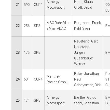
Airnergy
Hahn, Klaus
21
590
CUP4
99
Motorsport
Croft, David
Cu
MSC Ruhr Blitz
Burgmann, Frank
22
256
SP3
BM
e.V. im ADAC
Kehl, Sven
Neuefeind, Gerd
Neuefeind,
23
175
SP5
Jürgen
BM
Gusenbauer,
Werner
Baker, Jonathan
Po
Manthey
24
601
CUP4
Paul
91
Racing GmbH
Schoysman, Dirk
Cu
Airnergy
Bierther, Guido
BM
25
171
SP5
Motorsport
Stahl, Sebastian
GT