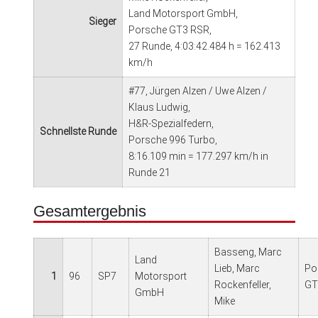
Land Motorsport GmbH,
Sieger
Porsche GT3 RSR,
27 Runde, 4:03:42.484 h = 162.413
km/h
#77, Jürgen Alzen / Uwe Alzen /
Klaus Ludwig,
H&R-Spezialfedern,
Schnellste Runde
Porsche 996 Turbo,
8:16.109 min = 177.297 km/h in
Runde 21
Gesamtergebnis
Basseng, Marc
Land
Lieb, Marc
Po
1
96
SP7
Motorsport
Rockenfeller,
GT
GmbH
Mike