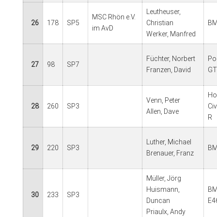
Leutheuser,
MSC Rhön e.V.
26
178
SP5
Christian
BM
im AvD
Werker, Manfred
Füchter, Norbert
Po
27
98
SP7
Franzen, David
GT
Ho
Venn, Peter
28
260
SP3
Ci
Allen, Dave
R
Luther, Michael
29
220
SP3
BM
Brenauer, Franz
Müller, Jörg
Huismann,
BM
30
233
SP3
Duncan
E4
Priaulx, Andy