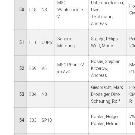
MSC
Unteroberdörster,
Ho
50
515
N3
Wahlscheid e.
Uwe
Civ
V.
Teichmann,
Andreas
Schirra
Stange, Phlipp
Pe
51
611
CUP5
Motoring
Wolf, Marco
20
Rösler, Stephan
MSC Rhön e.V.
BM
52
359
V5
Kitzerow,
im AvD
GT
Andreas
Giesbrecht, Mark
Ho
53
504
N3
Drössiger, Dino
Ci
Scheuring, Rolf
R
Pohlen, Holger
VW
54
333
SP10
Pohlen, Helmut
TD