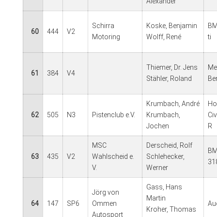
Alexander
Schirra
Koske, Benjamin
BM
60
444
V2
Motoring
Wolff, René
ti
Thiemer, Dr. Jens
Me
61
384
V4
Stähler, Roland
Be
Krumbach, André
Ho
62
505
N3
Pistenclub e.V.
Krumbach,
Ci
Jochen
R
MSC
Derscheid, Rolf
B
63
435
V2
Wahlscheid e.
Schlehecker,
31
V.
Werner
Gass, Hans
Jörg von
Martin
64
147
SP6
Ommen
Au
Kroher, Thomas
Autosport