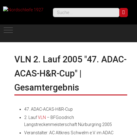
Such
Mobile Menu Toggle
VLN 2. Lauf 2005 "47. ADAC-
ACAS-H&R-Cup" |
Gesamtergebnis
47. ADAC-ACAS-H&R-Cup
2. Lauf
VLN
– BFGoodrich
Langstreckenmeisterschaft Nürburgring 2005
Veranstalter: AC Altkreis Schwelm e.V. im ADAC