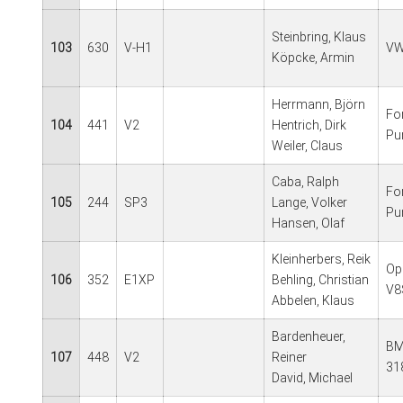
Steinbring, Klaus
103
630
V-H1
VW
Köpcke, Armin
Herrmann, Björn
Fo
104
441
V2
Hentrich, Dirk
Pu
Weiler, Claus
Caba, Ralph
Fo
105
244
SP3
Lange, Volker
Pu
Hansen, Olaf
Kleinherbers, Reik
Op
106
352
E1XP
Behling, Christian
V8
Abbelen, Klaus
Bardenheuer,
B
107
448
V2
Reiner
31
David, Michael