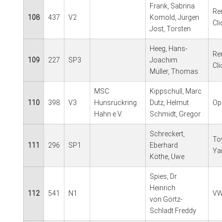
Frank, Sabrina
Re
108
437
V2
Komold, Jürgen
Cli
Jost, Torsten
Heeg, Hans-
Re
109
227
SP3
Joachim
Cl
Müller, Thomas
MSC
Kippschull, Marc
110
398
V3
Hunsrückring
Dutz, Helmut
Op
Hahn e.V.
Schmidt, Gregor
Schreckert,
To
111
296
SP1
Eberhard
Ya
Köthe, Uwe
Spies, Dr.
Heinrich
112
541
N1
VW
von Görtz-
Schladt Freddy