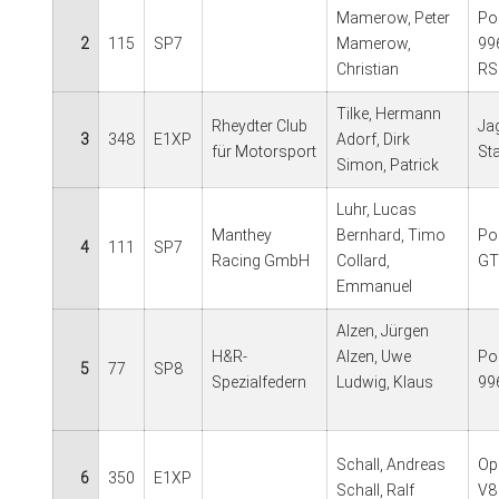
Mamerow, Peter
Po
2
115
SP7
Mamerow,
99
Christian
RS
Tilke, Hermann
Rheydter Club
Ja
3
348
E1XP
Adorf, Dirk
für Motorsport
St
Simon, Patrick
Luhr, Lucas
Manthey
Bernhard, Timo
Po
4
111
SP7
Racing GmbH
Collard,
GT
Emmanuel
Alzen, Jürgen
H&R-
Alzen, Uwe
Po
5
77
SP8
Spezialfedern
Ludwig, Klaus
99
Schall, Andreas
Op
6
350
E1XP
Schall, Ralf
V8