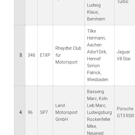
Turbo
Ludwig
Klaus,
Bernheim
Tilke
Hermann,
Aachen
Rheydter Club
Adorf Dirk,
Jaguar
3.
348
E1XP
für
Hennef
V8 Star
Motorsport
Simon
Patrick,
Wiesbaden
Basseng
Marc, Köln
Land
Lieb Marc,
Porsche
4.
96
SP7
Motorsport
Ludwigsburg
GT3 RSR
GmbH
Rockenfeller
Mike,
Neuwied