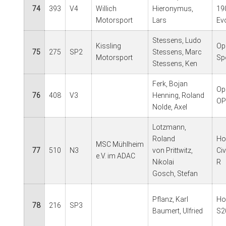
74
393
V4
Willich
Hieronymus,
19
Motorsport
Lars
Ev
Stessens, Ludo
Kissling
Op
75
275
SP2
Stessens, Marc
Motorsport
Sp
Stessens, Ken
Ferk, Bojan
Op
76
408
V3
Henning, Roland
OP
Nolde, Axel
Lotzmann,
Roland
Ho
MSC Mühlheim
77
510
N3
von Prittwitz,
Ci
e.V. im ADAC
Nikolai
R
Gosch, Stefan
Pflanz, Karl
Ho
78
216
SP3
Baumert, Ulfried
S2