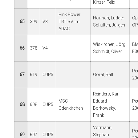
Kinzer, Felix
Pink Power
Heinrich, Ludger
Op
65
399
V3
TRT e.V. im
Schulten, Jürgen
OP
ADAC
Wiskirchen, Jörg
BM
66
378
V4
Schmidt, Oliver
E3
Pe
67
619
CUP5
Goral, Ralf
20
Reinders, Karl-
MSC
Eduard
Pe
68
608
CUP5
Odenkirchen
Borkowsky,
20
Frank
Vormann,
Pe
69
607
CUP5
Stephan