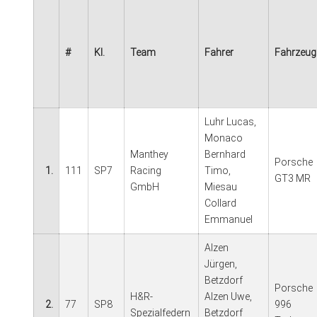
#
Kl.
Team
Fahrer
Fahrzeug
Luhr Lucas,
Monaco
Manthey
Bernhard
Porsche
1.
111
SP7
Racing
Timo,
GT3 MR
GmbH
Miesau
Collard
Emmanuel
Alzen
Jürgen,
Betzdorf
Porsche
H&R-
Alzen Uwe,
2.
77
SP8
996
Spezialfedern
Betzdorf