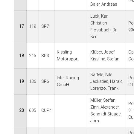
99
Baier, Andreas
Lück, Karl
Christian
Po
17
118
SP7
Flossbach, Dr.
99
Bert
Kissling
Klüber, Josef
Op
18
245
SP3
Motorsport
Kissling, Stefan
Co
Bartels, Nils
Inter Racing
Po
19
136
SP6
Jacksties, Harald
GmbH
GT
Lorenzo, Frank
Müller, Stefan
Po
Zinn, Alexander
20
605
CUP4
91
Schmidt-Staade,
Cu
Jörn
Po