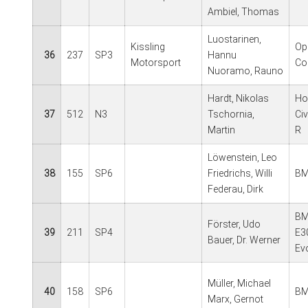
Ambiel, Thomas
Luostarinen,
Kissling
Op
36
237
SP3
Hannu
Motorsport
Co
Nuoramo, Rauno
Hardt, Nikolas
Ho
37
512
N3
Tschornia,
Civ
Martin
R
Löwenstein, Leo
38
155
SP6
Friedrichs, Willi
BM
Federau, Dirk
BM
Förster, Udo
39
211
SP4
E3
Bauer, Dr. Werner
Ev
Müller, Michael
40
158
SP6
BM
Marx, Gernot