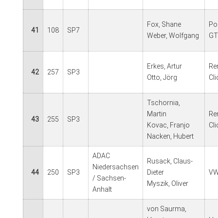
Fox, Shane
Po
41
108
SP7
Weber, Wolfgang
GT
Erkes, Artur
Re
42
257
SP3
Otto, Jörg
Cli
Tschornia,
Martin
Re
43
255
SP3
Kovac, Franjo
Cli
Nacken, Hubert
ADAC
Rusack, Claus-
Niedersachsen
44
250
SP3
Dieter
VW 
/ Sachsen-
Myszik, Oliver
Anhalt
von Saurma,