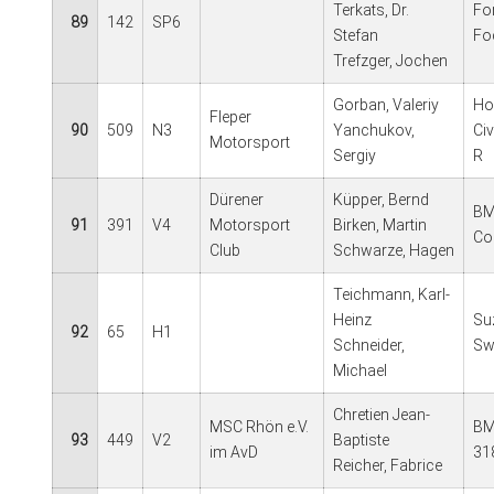
Terkats, Dr.
Fo
89
142
SP6
Stefan
Fo
Trefzger, Jochen
Gorban, Valeriy
Ho
Fleper
90
509
N3
Yanchukov,
Ci
Motorsport
Sergiy
R
Dürener
Küpper, Bernd
BM
91
391
V4
Motorsport
Birken, Martin
Co
Club
Schwarze, Hagen
Teichmann, Karl-
Heinz
Su
92
65
H1
Schneider,
Sw
Michael
Chretien Jean-
MSC Rhön e.V.
B
93
449
V2
Baptiste
im AvD
31
Reicher, Fabrice