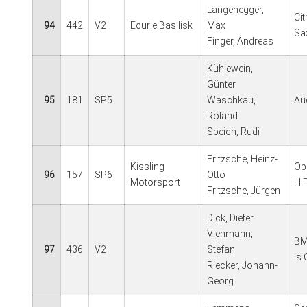
Langenegger,
Ci
94
442
V2
Ecurie Basilisk
Max
Sa
Finger, Andreas
Kühlewein,
Günter
95
181
SP5
Waschkau,
Au
Roland
Speich, Rudi
Fritzsche, Heinz-
Kissling
Op
96
157
SP6
Otto
Motorsport
H 
Fritzsche, Jürgen
Dick, Dieter
Viehmann,
BM
97
436
V2
Stefan
is
Riecker, Johann-
Georg