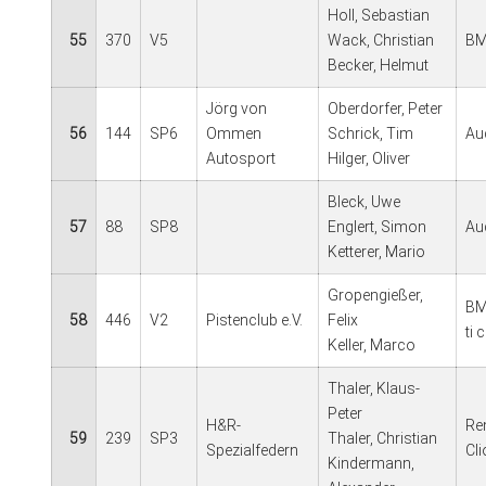
Holl, Sebastian
55
370
V5
Wack, Christian
BM
Becker, Helmut
Jörg von
Oberdorfer, Peter
56
144
SP6
Ommen
Schrick, Tim
Au
Autosport
Hilger, Oliver
Bleck, Uwe
57
88
SP8
Englert, Simon
Au
Ketterer, Mario
Gropengießer,
BM
58
446
V2
Pistenclub e.V.
Felix
ti
Keller, Marco
Thaler, Klaus-
Peter
H&R-
Re
59
239
SP3
Thaler, Christian
Spezialfedern
Cl
Kindermann,