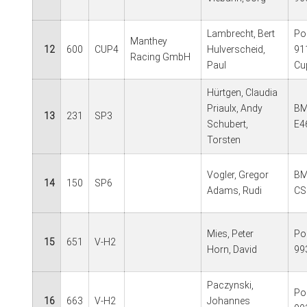
Lambrecht, Bert
Po
Manthey
12
600
CUP4
Hulverscheid,
91
Racing GmbH
Paul
Cu
Hürtgen, Claudia
Priaulx, Andy
BM
13
231
SP3
Schubert,
E4
Torsten
Vogler, Gregor
BM
14
150
SP6
Adams, Rudi
CS
Mies, Peter
Po
15
651
V-H2
Horn, David
99
Paczynski,
Po
16
663
V-H2
Johannes