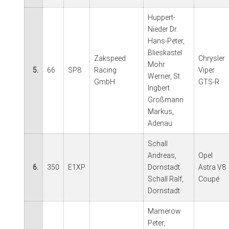
Huppert-
Nieder Dr.
Hans-Peter,
Blieskastel
Zakspeed
Chrysler
Mohr
5.
66
SP8
Racing
Viper
Werner, St.
GmbH
GTS-R
Ingbert
Großmann
Markus,
Adenau
Schall
Andreas,
Opel
6.
350
E1XP
Dornstadt
Astra V8
Schall Ralf,
Coupé
Dornstadt
Mamerow
Peter,