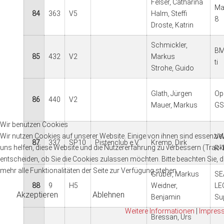
Felser, Catharina
Ma
84
363
V5
Halm, Steffi
8
Droste, Katrin
Schmickler,
BM
85
432
V2
Markus
ti
Strohe, Guido
Glath, Jürgen
Op
86
440
V2
Mauer, Markus
GS
Wir benutzen Cookies
Wir nutzen Cookies auf unserer Website. Einige von ihnen sind essenziell
VW
87
337
SP10
Pistenclub e.V.
Kremp, Dirk
uns helfen, diese Website und die Nutzererfahrung zu verbessern (Track
R-
entscheiden, ob Sie die Cookies zulassen möchten. Bitte beachten Sie, 
mehr alle Funktionalitäten der Seite zur Verfügung stehen.
Gruber, Markus
SE
88
9
H5
Weidner,
LE
Akzeptieren
Ablehnen
Benjamin
Su
Weitere Informationen
|
Impres
Bressan, Urs