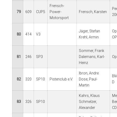
Frensch-
Pe
79
609
CUP5
Power-
Frensch, Karsten
20
Motorsport
Jäger, Stefan
Op
80
414
V3
Krehl, Armin
OP
Sommer, Frank
81
246
SP3
Dalemans, Karl-
Op
Heinz
Ibron, Andre
BM
82
320
SP10
Pistenclub e.V.
Dose, Paul-
D
Martin
Kahrs, Klaus
Me
83
326
SP10
Schmelzer,
Be
Alexander
CD