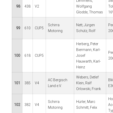
Lemmens,
Se
98
438
V2
Wolfgang
To
Glodde, Thomas
16
Schirra
Nett, Jürgen
Pe
99
610
CUP5
Motoring
Schütz, Rolf
20
Herberg, Peter
Biermann, Karl-
Pe
100
618
CUP5
Josef
20
Hauwarth, Karl-
Heinz
Webers, Detlef
AC Bergisch
BM
101
385
V4
Klein, Ralf
Land e.V.
E3
Orlowski, Frank
Ho
Schirra
Hürler, Marc
102
382
V4
Ac
Motoring
Schmitt, Felix
Ty