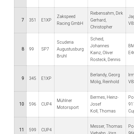
Riebensahm, Dirk
Zakspeed
Ja
7
351
E1XP
Gerhard,
Racing GmbH
V8
Christopher
Scheid,
Scuderia
Johannes
BM
8
99
SP7
Augustusburg
Kainz, Oliver
E4
Brühl
Rosteck, Dennis
Berlandy, Georg
Ir
9
345
E1XP
Mölig, Reinhold
V8
Bermes, Heinz-
Po
Mühlner
10
596
CUP4
Josef
91
Motorsport
Koll, Thomas
Cu
Messer, Thomas
Po
11
599
CUP4
Viebahn, Jörg
96