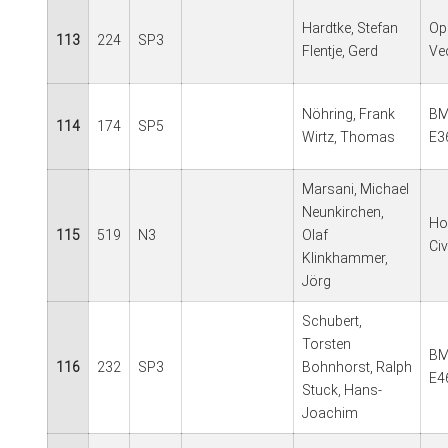
Hardtke, Stefan
Op
113
224
SP3
Flentje, Gerd
Ve
Nöhring, Frank
BM
114
174
SP5
Wirtz, Thomas
E3
Marsani, Michael
Neunkirchen,
Ho
115
519
N3
Olaf
Civ
Klinkhammer,
Jörg
Schubert,
Torsten
BM
116
232
SP3
Bohnhorst, Ralph
E4
Stuck, Hans-
Joachim