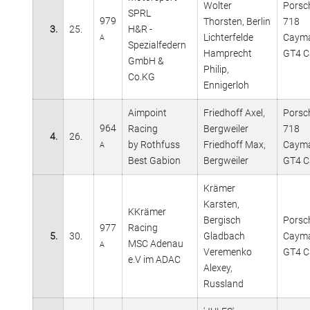
Wolter
Porsc
SPRL
979
Thorsten, Berlin
718
3.
25.
H&R -
Lichterfelde
Caym
A
Spezialfedern
Hamprecht
GT4 C
GmbH &
Philip,
Co.KG
Ennigerloh
Aimpoint
Friedhoff Axel,
Porsc
964
Racing
Bergweiler
718
4.
26.
by Rothfuss
Friedhoff Max,
Caym
A
Best Gabion
Bergweiler
GT4 C
Krämer
Karsten,
KKrämer
Bergisch
Porsc
977
Racing
5.
30.
Gladbach
Caym
MSC Adenau
A
Veremenko
GT4 C
e.V im ADAC
Alexey,
Russland