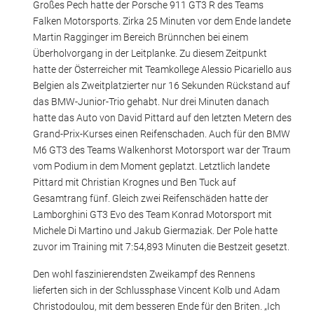
Großes Pech hatte der Porsche 911 GT3 R des Teams
Falken Motorsports. Zirka 25 Minuten vor dem Ende landete
Martin Ragginger im Bereich Brünnchen bei einem
Überholvorgang in der Leitplanke. Zu diesem Zeitpunkt
hatte der Österreicher mit Teamkollege Alessio Picariello aus
Belgien als Zweitplatzierter nur 16 Sekunden Rückstand auf
das BMW-Junior-Trio gehabt. Nur drei Minuten danach
hatte das Auto von David Pittard auf den letzten Metern des
Grand-Prix-Kurses einen Reifenschaden. Auch für den BMW
M6 GT3 des Teams Walkenhorst Motorsport war der Traum
vom Podium in dem Moment geplatzt. Letztlich landete
Pittard mit Christian Krognes und Ben Tuck auf
Gesamtrang fünf. Gleich zwei Reifenschäden hatte der
Lamborghini GT3 Evo des Team Konrad Motorsport mit
Michele Di Martino und Jakub Giermaziak. Der Pole hatte
zuvor im Training mit 7:54,893 Minuten die Bestzeit gesetzt.
Den wohl faszinierendsten Zweikampf des Rennens
lieferten sich in der Schlussphase Vincent Kolb und Adam
Christodoulou, mit dem besseren Ende für den Briten. „Ich