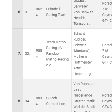
'JULES' ,
Porsc
Barweiler
962
Frikadelli
718
6.
31.
Von Danwitz
Racing Team
Caym
A
Hendrik,
GT4 C
Tönisvorst
Schicht
Rüdiger,
Team Mathol
Schweiz
Porsc
Racing e.V.
955
'Montana' ,
718
7.
33.
Fanclub
Mülheim
Caym
A
Mathol Racing
Hoffmeister
GT4 C
e.V.
Arne,
Liebenburg
Van Roon Jan
Jaap,
Niederlande
Porsc
983
G-Tech
8.
34.
Grütter Patrik,
Caym
Competition
A
Weil der Stadt
GT4 C