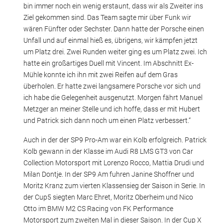
bin immer noch ein wenig erstaunt, dass wir als Zweiter ins
Ziel gekommen sind. Das Team sagte mir über Funk wir
wären Fünfter oder Sechster. Dann hatte der Porsche einen
Unfall und auf einmal hieß es, übrigens, wir kämpfen jetzt
um Platz drei. Zwei Runden weiter ging es um Platz zwei. Ich
hatte ein großartiges Duell mit Vincent. Im Abschnitt Ex-
Mühle konnte ich ihn mit zwei Reifen auf dem Gras
überholen. Er hatte zwei langsamere Porsche vor sich und
ich habe die Gelegenheit ausgenutzt. Morgen fährt Manuel
Metzger an meiner Stelle und ich hoffe, dass er mit Hubert
und Patrick sich dann noch um einen Platz verbessert.“
Auch in der der SP9 Pro-Am war ein Kolb erfolgreich. Patrick
Kolb gewann in der Klasse im Audi R8 LMS GT3 von Car
Collection Motorsport mit Lorenzo Rocco, Mattia Drudi und
Milan Dontje. In der SP9 Am fuhren Janine Shoffner und
Moritz Kranz zum vierten Klassensieg der Saison in Serie. In
der Cup5 siegten Marc Ehret, Moritz Oberheim und Nico
Otto im BMW M2 CS Racing von FK Performance
Motorsport zum zweiten Mal in dieser Saison. In der Cup X