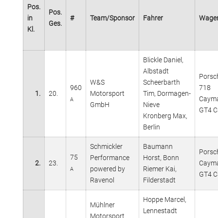
Pos.
Pos.
in
#
Team/Sponsor
Fahrer
Wage
Ges.
Kl.
Blickle Daniel,
Albstadt
Porsc
W&S
Scheerbarth
960
718
1.
20.
Motorsport
Tim, Dormagen-
Caym
A
GmbH
Nieve
GT4 C
Kronberg Max,
Berlin
Schmickler
Baumann
Porsc
75
Performance
Horst, Bonn
2.
23.
Caym
powered by
Riemer Kai,
A
GT4 C
Ravenol
Filderstadt
Hoppe Marcel,
Mühlner
Lennestadt
Motorsport