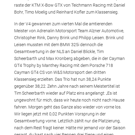
raste der KTM X-Bow GTX von Teichmann Racing mit Daniel
Bohr, Timo Moelig und Reinhard Kofler zum Klassensieg.
In der V4 gewannen zum vierten Mal die amtierenden
Meister von Adrenalin Motorsport Team Alzner Automotive,
Christopher Rink, Danny Brink und Philipp Leisen. Brink und
Leisen mussten mit dem BMW 325i dennoch die
Gesamtwertung in der NLS an Daniel Blickle, Tim
Scheerbarth und Max Kronberg abgeben, die in der Cayman
GT4 Trophy by Manthey Racing mit dem Porsche 718
Cayman GT4 CS von W&S Motorsport den dritten
Klassensieg erzielten. Das Trio hat nun 38,24 Punkte
gegenüber 38,22. Zehn Jahre nach seinem Meistertitel ist
Tim Scheerbarth wieder auf Platz eins angelangt: „Es ist
ungewohnt für mich, dass wir heute noch nicht nach Hause
fahren. Morgen geht das Ganze also wieder von vorne los.
Wir liegen jetzt mit 0,02 Punkten Vorsprung in der
Gesamtwertung vorne. Letztlich zählt nur die Platzierung,
nach dem Rest fragt keiner. Hätte mir jemand vor der Saison
gesagt, du hast nach vier Rennen drei Siege und einen