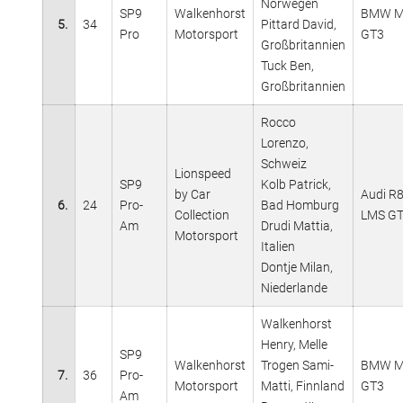
Norwegen
SP9
Walkenhorst
BMW 
5.
34
Pittard David,
Pro
Motorsport
GT3
Großbritannien
Tuck Ben,
Großbritannien
Rocco
Lorenzo,
Schweiz
Lionspeed
SP9
Kolb Patrick,
by Car
Audi R
6.
24
Pro-
Bad Homburg
Collection
LMS G
Am
Drudi Mattia,
Motorsport
Italien
Dontje Milan,
Niederlande
Walkenhorst
Henry, Melle
SP9
Walkenhorst
Trogen Sami-
BMW 
7.
36
Pro-
Motorsport
Matti, Finnland
GT3
Am