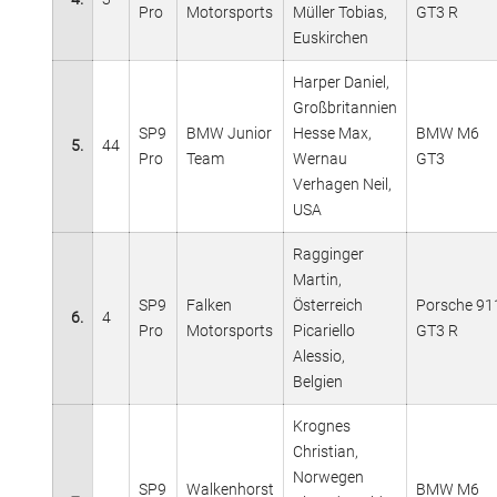
Pro
Motorsports
Müller Tobias,
GT3 R
Euskirchen
Harper Daniel,
Großbritannien
SP9
BMW Junior
Hesse Max,
BMW M6
5.
44
Pro
Team
Wernau
GT3
Verhagen Neil,
USA
Ragginger
Martin,
SP9
Falken
Österreich
Porsche 91
6.
4
Pro
Motorsports
Picariello
GT3 R
Alessio,
Belgien
Krognes
Christian,
Norwegen
SP9
Walkenhorst
BMW M6