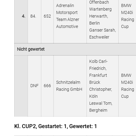
Offenbach
Adrenalin
BMW
Wartenberg
Motorsport
M240i
4.
84.
652
Herwarth,
Team Alzner
Racing
Berlin
Automotive
Cup
Ganser Sarah,
Eschweiler
Nicht gewertet
Kolb Carl-
Friedrich,
Frankfurt
BMW
Schnitzelalm
Brück
M240i
DNF
666
Racing GmbH
Christopher,
Racing
Köln
Cup
Leswal Tom,
Bergheim
Kl. CUP2, Gestartet: 1, Gewertet: 1