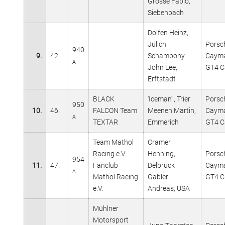
Grosse Fabio,
Siebenbach
Dolfen Heinz,
Jülich
Porsc
940
9.
42.
Schambony
Caym
A
John Lee,
GT4 C
Erftstadt
BLACK
'Iceman' , Trier
Porsc
950
10.
46.
FALCON Team
Meenen Martin,
Caym
A
TEXTAR
Emmerich
GT4 C
Team Mathol
Cramer
Racing e.V.
Henning,
Porsc
954
11.
47.
Fanclub
Delbrück
Caym
A
Mathol Racing
Gabler
GT4 C
e.V.
Andreas, USA
Mühlner
Motorsport