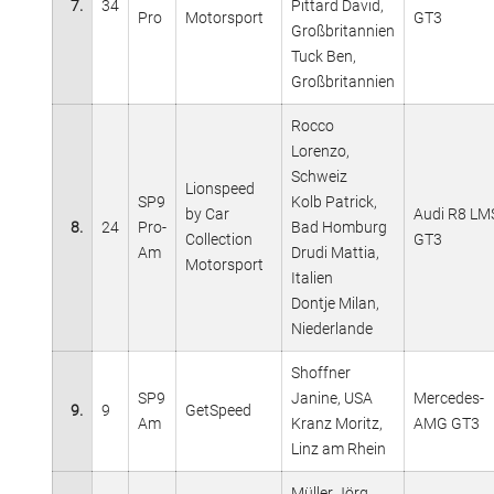
7.
34
Pittard David,
Pro
Motorsport
GT3
Großbritannien
Tuck Ben,
Großbritannien
Rocco
Lorenzo,
Schweiz
Lionspeed
SP9
Kolb Patrick,
by Car
Audi R8 LM
8.
24
Pro-
Bad Homburg
Collection
GT3
Am
Drudi Mattia,
Motorsport
Italien
Dontje Milan,
Niederlande
Shoffner
SP9
Janine, USA
Mercedes-
9.
9
GetSpeed
Am
Kranz Moritz,
AMG GT3
Linz am Rhein
Müller Jörg,