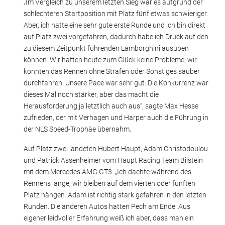
„Im Vergleich zu unserem letzten Sieg war es aufgrund der
schlechteren Startposition mit Platz fünf etwas schwieriger.
Aber, ich hatte eine sehr gute erste Runde und ich bin direkt
auf Platz zwei vorgefahren, dadurch habe ich Druck auf den
zu diesem Zeitpunkt führenden Lamborghini ausüben
können. Wir hatten heute zum Glück keine Probleme, wir
konnten das Rennen ohne Strafen oder Sonstiges sauber
durchfahren. Unsere Pace war sehr gut. Die Konkurrenz war
dieses Mal noch stärker, aber das macht die
Herausforderung ja letztlich auch aus“, sagte Max Hesse
zufrieden, der mit Verhagen und Harper auch die Führung in
der NLS Speed-Trophäe übernahm.
Auf Platz zwei landeten Hubert Haupt, Adam Christodoulou
und Patrick Assenheimer vom Haupt Racing Team Bilstein
mit dem Mercedes AMG GT3. „Ich dachte während des
Rennens lange, wir bleiben auf dem vierten oder fünften
Platz hängen. Adam ist richtig stark gefahren in den letzten
Runden. Die anderen Autos hatten Pech am Ende. Aus
eigener leidvoller Erfahrung weiß ich aber, dass man ein