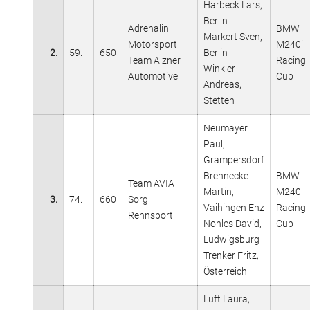
Harbeck Lars,
Berlin
Adrenalin
BMW
Markert Sven,
Motorsport
M240i
2.
59.
650
Berlin
Team Alzner
Racing
Winkler
Automotive
Cup
Andreas,
Stetten
Neumayer
Paul,
Grampersdorf
Brennecke
BMW
Team AVIA
Martin,
M240i
3.
74.
660
Sorg
Vaihingen Enz
Racing
Rennsport
Nohles David,
Cup
Ludwigsburg
Trenker Fritz,
Österreich
Luft Laura,