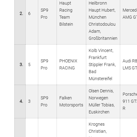
Haupt
Heilbronn
SP9
Racing
Haupt Hubert,
Merced
2.
6
Pro
Team
München
AMG G
Bilstein
Christodoulou
Adam,
Großbritannien
Kolb Vincent,
Frankfurt
SP9
PHOENIX
Audi R
3.
5
Stippler Frank,
Pro
RACING
LMS G
Bad
Münstereifel
Olsen Dennis,
Porsch
SP9
Falken
Norwegen
4.
3
911 GT
Pro
Motorsports
Müller Tobias,
R
Euskirchen
Krognes
Christian,