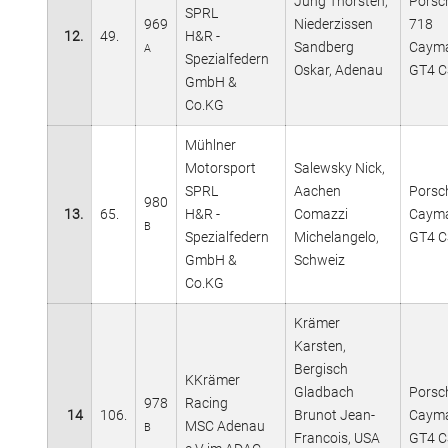
Jung Thorsten,
Porsc
SPRL
969
Niederzissen
718
12.
49.
H&R -
Sandberg
Caym
A
Spezialfedern
Oskar, Adenau
GT4 C
GmbH &
Co.KG
Mühlner
Motorsport
Salewsky Nick,
SPRL
Aachen
Porsc
980
13.
65.
H&R -
Comazzi
Caym
B
Spezialfedern
Michelangelo,
GT4 C
GmbH &
Schweiz
Co.KG
Krämer
Karsten,
Bergisch
KKrämer
Gladbach
Porsc
978
Racing
14
106.
Brunot Jean-
Caym
MSC Adenau
B
Francois, USA
GT4 C