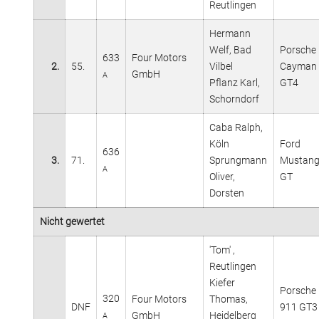
Reutlingen
Hermann
Welf, Bad
Porsche
633
Four Motors
2.
55.
Vilbel
Cayman
GmbH
A
Pflanz Karl,
GT4
Schorndorf
Caba Ralph,
Köln
Ford
636
3.
71.
Sprungmann
Mustan
A
Oliver,
GT
Dorsten
Nicht gewertet
'Tom' ,
Reutlingen
Kiefer
Porsche
320
Four Motors
Thomas,
DNF
911 GT3
GmbH
Heidelberg
A