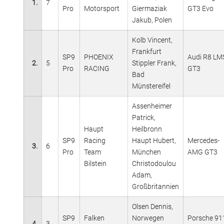
1.
7
Pro
Motorsport
Giermaziak
GT3 Evo
Jakub, Polen
Kolb Vincent,
Frankfurt
SP9
PHOENIX
Audi R8 LM
2.
5
Stippler Frank,
Pro
RACING
GT3
Bad
Münstereifel
Assenheimer
Patrick,
Haupt
Heilbronn
SP9
Racing
Haupt Hubert,
Mercedes-
3.
6
Pro
Team
München
AMG GT3
Bilstein
Christodoulou
Adam,
Großbritannien
Olsen Dennis,
SP9
Falken
Norwegen
Porsche 91
4.
3