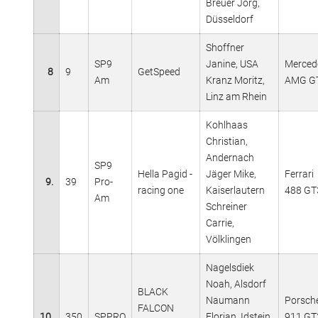
Breuer Jörg,
Düsseldorf
Shoffner
SP9
Janine, USA
Merced
8
9
GetSpeed
Am
Kranz Moritz,
AMG G
Linz am Rhein
Kohlhaas
Christian,
Andernach
SP9
Hella Pagid -
Jäger Mike,
Ferrari
9.
39
Pro-
racing one
Kaiserlautern
488 GT
Am
Schreiner
Carrie,
Völklingen
Nagelsdiek
Noah, Alsdorf
BLACK
Naumann
Porsch
FALCON
10.
350
SPPRO
Florian, Idstein
911 GT