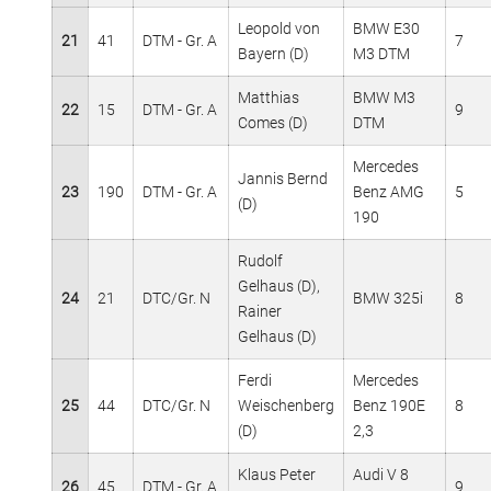
Leopold von
BMW E30
21
41
DTM - Gr. A
7
Bayern (D)
M3 DTM
Matthias
BMW M3
22
15
DTM - Gr. A
9
Comes (D)
DTM
Mercedes
Jannis Bernd
23
190
DTM - Gr. A
Benz AMG
5
(D)
190
Rudolf
Gelhaus (D),
24
21
DTC/Gr. N
BMW 325i
8
Rainer
Gelhaus (D)
Ferdi
Mercedes
25
44
DTC/Gr. N
Weischenberg
Benz 190E
8
(D)
2,3
Klaus Peter
Audi V 8
26
45
DTM - Gr. A
9