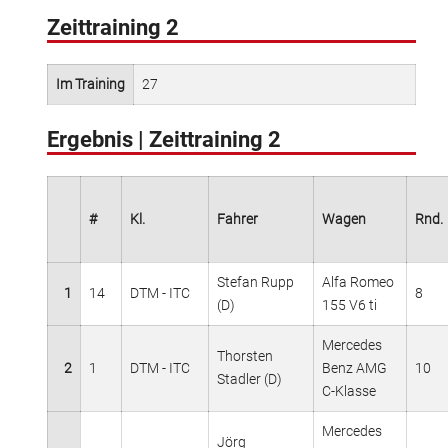
Zeittraining 2
Im Training
27
Ergebnis | Zeittraining 2
#
Kl.
Fahrer
Wagen
Rnd.
Stefan Rupp
Alfa Romeo
1
14
DTM - ITC
8
(D)
155 V6 ti
Mercedes
Thorsten
2
1
DTM - ITC
Benz AMG
10
Stadler (D)
C-Klasse
Mercedes
Jörg