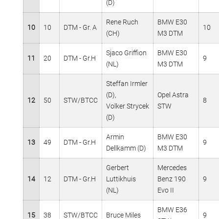
(D)
Rene Ruch
BMW E30
10
10
DTM - Gr. A
10
(CH)
M3 DTM
Sjaco Griffion
BMW E30
11
20
DTM - Gr.H
9
(NL)
M3 DTM
Steffan Irmler
(D),
Opel Astra
12
50
STW/BTCC
8
Volker Strycek
STW
(D)
Armin
BMW E30
13
49
DTM - Gr.H
9
Dellkamm (D)
M3 DTM
Gerbert
Mercedes
14
12
DTM - Gr.H
Luttikhuis
Benz 190
9
(NL)
Evo II
BMW E36
15
38
STW/BTCC
Bruce Miles
9