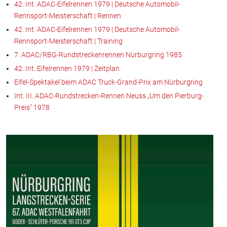
42. Int. ADAC-Eifelrennen 1979 | Deutsche Automobil-
Rennsport-Meisterschaft | Rennen
42. Int. ADAC-Eifelrennen 1979 | Deutsche Automobil-
Rennsport-Meisterschaft | Training
7. ADAC/RBG-Rundstreckenrennen Nürburgring 1985
42. Int. Eifelrennen 1979 | Zeitplan
Eifel-Spektakel beim ADAC Truck-Grand-Prix am Nürburgring
Int. III. ADAC-Rundstrecken-Rennen Neuss „Um den Pierburg-
Preis" 1978