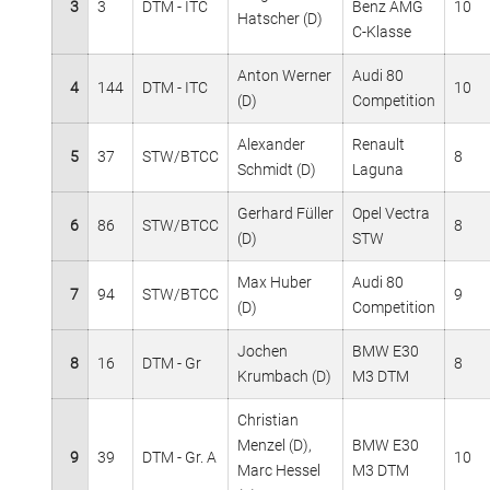
3
3
DTM - ITC
Benz AMG
10
Hatscher (D)
C-Klasse
Anton Werner
Audi 80
4
144
DTM - ITC
10
(D)
Competition
Alexander
Renault
5
37
STW/BTCC
8
Schmidt (D)
Laguna
Gerhard Füller
Opel Vectra
6
86
STW/BTCC
8
(D)
STW
Max Huber
Audi 80
7
94
STW/BTCC
9
(D)
Competition
Jochen
BMW E30
8
16
DTM - Gr
8
Krumbach (D)
M3 DTM
Christian
Menzel (D),
BMW E30
9
39
DTM - Gr. A
10
Marc Hessel
M3 DTM