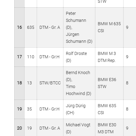
STW
Peter
Schumann
BMW M 635
16
635
DTM - Gr. A
(D),
9
CSI
Jürgen
Schumann (D)
Rolf Droste
BMW M 3
17
110
DTM - Gr.H
9
(D)
DTM Rep.
Bernd Knoch
(D),
BMW E36
18
13
STW/BTCC
8
Timo
STW
Hochwind (D)
Jürg Dürig
BMW 635
19
35
DTM - Gr.H
8
(CH)
CSI
Michael Vogt
BMW E30
20
19
DTM - Gr. A
9
(D)
M3 DTM