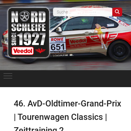
Such
Mobile Menu Toggle
46. AvD-Oldtimer-Grand-Prix
| Tourenwagen Classics |
Zeittraining 2