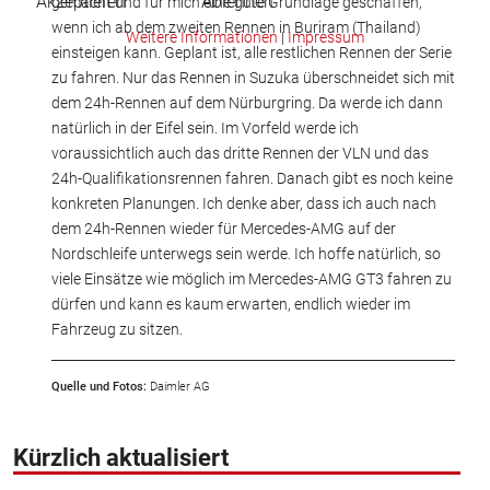
Akzeptieren
Ablehnen
gemacht und für mich eine gute Grundlage geschaffen,
wenn ich ab dem zweiten Rennen in Buriram (Thailand)
Weitere Informationen
|
Impressum
einsteigen kann. Geplant ist, alle restlichen Rennen der Serie
zu fahren. Nur das Rennen in Suzuka überschneidet sich mit
dem 24h-Rennen auf dem Nürburgring. Da werde ich dann
natürlich in der Eifel sein. Im Vorfeld werde ich
voraussichtlich auch das dritte Rennen der VLN und das
24h-Qualifikationsrennen fahren. Danach gibt es noch keine
konkreten Planungen. Ich denke aber, dass ich auch nach
dem 24h-Rennen wieder für Mercedes-AMG auf der
Nordschleife unterwegs sein werde. Ich hoffe natürlich, so
viele Einsätze wie möglich im Mercedes-AMG GT3 fahren zu
dürfen und kann es kaum erwarten, endlich wieder im
Fahrzeug zu sitzen.
Quelle und Fotos:
Daimler AG
Kürzlich aktualisiert