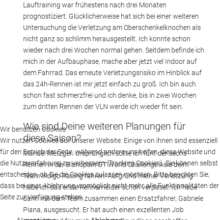
Lauftraining war frühestens nach drei Monaten
prognostiziert. Glücklicherweise hat sich bei einer weiteren
Untersuchung die Verletzung am Oberschenkelknochen als
nicht ganz so schlimm herausgestellt. Ich konnte schon
wieder nach drei Wochen normal gehen. Seitdem befinde ich
mich in der Aufbauphase, mache aber jetzt viel Indoor auf
dem Fahrrad. Das erneute Verletzungsrisiko im Hinblick auf
das 24h-Rennen ist mir jetzt einfach zu groß. Ich bin auch
schon fast schmerzfrei und ich denke, bis in zwei Wochen
zum dritten Rennen der VLN werde ich wieder fit sein.
Wie sind Deine weiteren Planungen für
Wir benutzen Cookies
diese Saison?
Wir nutzen Cookies auf unserer Website. Einige von ihnen sind essenziell
für den Betrieb der Seite, während andere uns helfen, diese Website und
Manuel Metzger: Ursprünglich sollte ich fünf der sechs
die Nutzererfahrung zu verbessern (Tracking Cookies). Sie können selbst
Rennen in der Blancpain GT World Challenge Asia beim
entscheiden, ob Sie die Cookies zulassen möchten. Bitte beachten Sie,
Team Indigo Racing fahren. Aufgrund meiner Verletzung
dass bei einer Ablehnung womöglich nicht mehr alle Funktionalitäten der
habe ich das erste Rennen leider schon verpasst. Ich habe
Seite zur Verfügung stehen.
dann mit dem Team zusammen einen Ersatzfahrer, Gabriele
Piana, ausgesucht. Er hat auch einen exzellenten Job