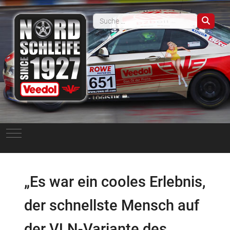
Such
Mobile Menu Toggle
„Es war ein cooles Erlebnis,
der schnellste Mensch auf
der VLN-Variante des