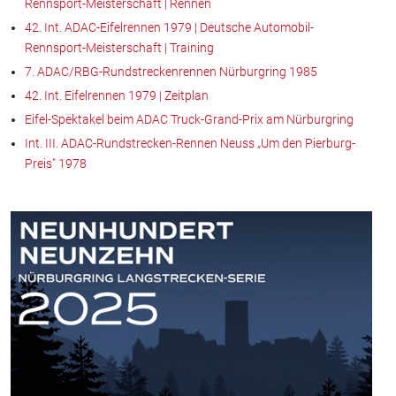
Rennsport-Meisterschaft | Rennen
42. Int. ADAC-Eifelrennen 1979 | Deutsche Automobil-
Rennsport-Meisterschaft | Training
7. ADAC/RBG-Rundstreckenrennen Nürburgring 1985
42. Int. Eifelrennen 1979 | Zeitplan
Eifel-Spektakel beim ADAC Truck-Grand-Prix am Nürburgring
Int. III. ADAC-Rundstrecken-Rennen Neuss „Um den Pierburg-
Preis" 1978