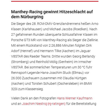
Manthey-Racing gewinnt Hitzeschlacht auf
dem Nürburgring
Die Sieger des 28. RCM-DMV-Grenzlandrennens heißen Arno
Klasen (Karlshausen) und Michael Jacobs (Roedken). Nach
27 gefahrenen Runden überquerte Schlussfahrer Klasen im
Porsche GT3 MR von Manthey-Racing als Sieger die Ziellinie.
Mit einem Rückstand von 2:26,886 Minuten folgten Dirk
Adorf (Hennef) und Hermann Tilke (Aachen) im Jaguar
V8STAR des Raeder Teams. Dritte wurden Georg Berlandy
(Stromberg) und Reinhold Mölig (Genheim) im Irmscher
V8STAR. Bei sommerlichen Temperaturen um 30 °C fuhr
Rennsport-Legende Hans-Joachim Stuck (Ellmau) vor
26.000 Zuschauern zusammen mit Claudia Hürtgen
(Aachen) und Torsten Schubert (Oschersleben) im BMW
320i zum Klassensieg.
Vielen Dank an den Fotografen
Hans Werner Kaufmann
und an
Joachim Niestroj (nj-ratingen)
für die Bereitstellung