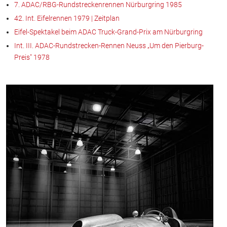
7. ADAC/RBG-Rundstreckenrennen Nürburgring 1985
42. Int. Eifelrennen 1979 | Zeitplan
Eifel-Spektakel beim ADAC Truck-Grand-Prix am Nürburgring
Int. III. ADAC-Rundstrecken-Rennen Neuss „Um den Pierburg-
Preis" 1978