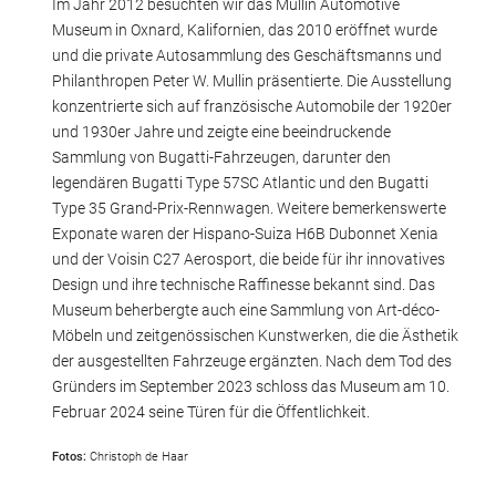
Im Jahr 2012 besuchten wir das Mullin Automotive
Museum in Oxnard, Kalifornien, das 2010 eröffnet wurde
und die private Autosammlung des Geschäftsmanns und
Philanthropen Peter W. Mullin präsentierte. Die Ausstellung
konzentrierte sich auf französische Automobile der 1920er
und 1930er Jahre und zeigte eine beeindruckende
Sammlung von Bugatti-Fahrzeugen, darunter den
legendären Bugatti Type 57SC Atlantic und den Bugatti
Type 35 Grand-Prix-Rennwagen. Weitere bemerkenswerte
Exponate waren der Hispano-Suiza H6B Dubonnet Xenia
und der Voisin C27 Aerosport, die beide für ihr innovatives
Design und ihre technische Raffinesse bekannt sind. Das
Museum beherbergte auch eine Sammlung von Art-déco-
Möbeln und zeitgenössischen Kunstwerken, die die Ästhetik
der ausgestellten Fahrzeuge ergänzten. Nach dem Tod des
Gründers im September 2023 schloss das Museum am 10.
Februar 2024 seine Türen für die Öffentlichkeit.
Fotos:
Christoph de Haar