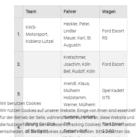
Team
Fahrer
Wagen
Heckler, Peter,
KWS-
Lindlar
Ford Escort
1.
Motorsport,
Mauer, Karl, St.
RS
Koblenz-Lützel
Augustin
Kretschmer,
2.
Joachim, Köln
Ford Escort
Bell, Rudolf, Köln
Arendt, Klaus,
Mülheim
Opel Kadett
3.
Holzstamm,
GTE
Wir benutzen Cookies
Werner, Mülheim
Wir nutzen Cookies auf unserer Website. Einige von ihnen sind essenziell
Kummle, Herbert,
für den Betrieb der Seite, während andere uns helfen, diese Website und
Sports Car Club
Zell
Ford Escort
die Nutzererfahrung zu verbessern (Tracking Cookies). Sie können selbst
4.
of Stuttgart
Pietsch, Rolf,
2,0 RS
entscheiden, ob Sie die Cookies zulassen möchten. Bitte beachten Sie,