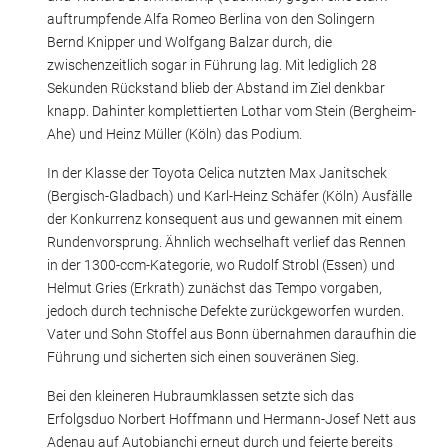
auftrumpfende Alfa Romeo Berlina von den Solingern
Bernd Knipper und Wolfgang Balzar durch, die
zwischenzeitlich sogar in Führung lag. Mit lediglich 28
Sekunden Rückstand blieb der Abstand im Ziel denkbar
knapp. Dahinter komplettierten Lothar vom Stein (Bergheim-
Ahe) und Heinz Müller (Köln) das Podium.
In der Klasse der Toyota Celica nutzten Max Janitschek
(Bergisch-Gladbach) und Karl-Heinz Schäfer (Köln) Ausfälle
der Konkurrenz konsequent aus und gewannen mit einem
Rundenvorsprung. Ähnlich wechselhaft verlief das Rennen
in der 1300-ccm-Kategorie, wo Rudolf Strobl (Essen) und
Helmut Gries (Erkrath) zunächst das Tempo vorgaben,
jedoch durch technische Defekte zurückgeworfen wurden.
Vater und Sohn Stoffel aus Bonn übernahmen daraufhin die
Führung und sicherten sich einen souveränen Sieg.
Bei den kleineren Hubraumklassen setzte sich das
Erfolgsduo Norbert Hoffmann und Hermann-Josef Nett aus
Adenau auf Autobianchi erneut durch und feierte bereits