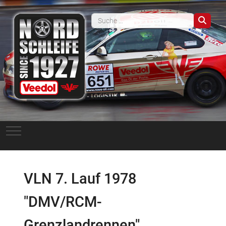
Such
Mobile Menu Toggle
VLN 7. Lauf 1978
"DMV/RCM-
Grenzlandrennen"