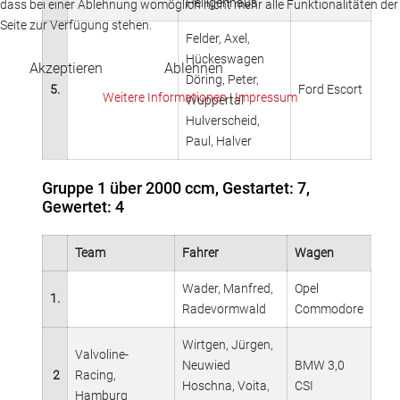
Heiligenhaus
dass bei einer Ablehnung womöglich nicht mehr alle Funktionalitäten der
Seite zur Verfügung stehen.
Felder, Axel,
Hückeswagen
Akzeptieren
Ablehnen
Döring, Peter,
5.
Ford Escort
Weitere Informationen
|
Impressum
Wuppertal
Hulverscheid,
Paul, Halver
Gruppe 1 über 2000 ccm, Gestartet: 7,
Gewertet: 4
Team
Fahrer
Wagen
Wader, Manfred,
Opel
1.
Radevormwald
Commodore
Wirtgen, Jürgen,
Valvoline-
Neuwied
BMW 3,0
2
Racing,
Hoschna, Voita,
CSI
Hamburg