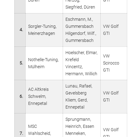
Düren
Herzog,
GTI
Siegfried, Düren
Eschmann, M.,
Sorgler-Tuning,
Gummersbach
VW Golf
4.
Meinerzhagen
Hilgendorf, Wilf.,
GTI
Gummersbach
Hoelscher, Elmar,
VW
Nothelle-Tuning,
Krefeld
5.
Scirocco
Mülheim
Vincentz,
GTI
Hermann, Willich
Lunau, Rafael,
AC Altkreis
Gevelsberg
VW Golf
6.
Schwelm,
Kliem, Gerd,
GTI
Ennepetal
Ennepetal
Sprungmann,
MSC
Heinrich, Essen
VW Golf
7.
Wahlscheid,
Menneken,
GTI