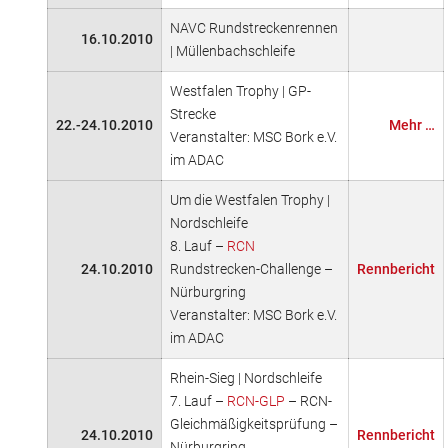
NAVC Rundstreckenrennen
16.10.2010
| Müllenbachschleife
Westfalen Trophy | GP-
Strecke
22.-24.10.2010
Mehr …
Veranstalter: MSC Bork e.V.
im ADAC
Um die Westfalen Trophy |
Nordschleife
8. Lauf –
RCN
24.10.2010
Rundstrecken-Challenge –
Rennbericht
Nürburgring
Veranstalter: MSC Bork e.V.
im ADAC
Rhein-Sieg | Nordschleife
7. Lauf –
RCN-GLP
– RCN-
Gleichmäßigkeitsprüfung –
24.10.2010
Rennbericht
Nürburgring