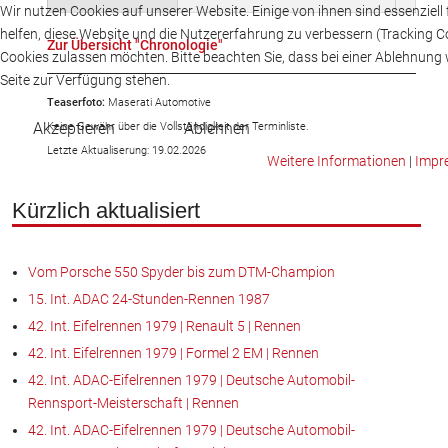
Wir nutzen Cookies auf unserer Website. Einige von ihnen sind essenziell
helfen, diese Website und die Nutzererfahrung zu verbessern (Tracking Co
Zur Übersicht "Chronologie"
Cookies zulassen möchten. Bitte beachten Sie, dass bei einer Ablehnung 
Seite zur Verfügung stehen.
Teaserfoto:
Maserati Automotive
Akzeptieren
Ablehnen
Keine Gewähr über die Vollständigkeit der Terminliste.
Letzte Aktualiserung: 19.02.2026
Weitere Informationen
|
Impr
Kürzlich aktualisiert
Vom Porsche 550 Spyder bis zum DTM-Champion
15. Int. ADAC 24-Stunden-Rennen 1987
42. Int. Eifelrennen 1979 | Renault 5 | Rennen
42. Int. Eifelrennen 1979 | Formel 2 EM | Rennen
42. Int. ADAC-Eifelrennen 1979 | Deutsche Automobil-
Rennsport-Meisterschaft | Rennen
42. Int. ADAC-Eifelrennen 1979 | Deutsche Automobil-