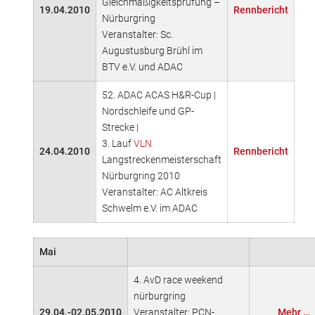
Gleichmäßigkeitsprüfung –
19.04.2010
Rennbericht
Nürburgring
Veranstalter: Sc.
Augustusburg Brühl im
BTV e.V. und ADAC
52. ADAC ACAS H&R-Cup |
Nordschleife und GP-
Strecke |
3. Lauf
VLN
24.04.2010
Rennbericht
Langstreckenmeisterschaft
Nürburgring 2010
Veranstalter: AC Altkreis
Schwelm e.V. im ADAC
Mai
4. AvD race weekend
nürburgring
29.04.-02.05.2010
Veranstalter: PCN-
Mehr …