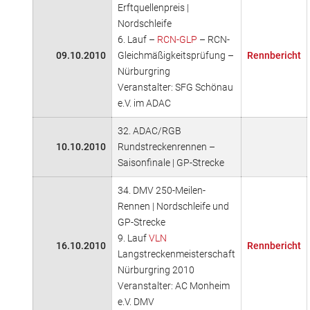
Erftquellenpreis |
Nordschleife
6. Lauf –
RCN-GLP
– RCN-
09.10.2010
Gleichmäßigkeitsprüfung –
Rennbericht
Nürburgring
Veranstalter: SFG Schönau
e.V. im ADAC
32. ADAC/RGB
10.10.2010
Rundstreckenrennen –
Saisonfinale | GP-Strecke
34. DMV 250-Meilen-
Rennen | Nordschleife und
GP-Strecke
9. Lauf
VLN
16.10.2010
Rennbericht
Langstreckenmeisterschaft
Nürburgring 2010
Veranstalter: AC Monheim
e.V. DMV