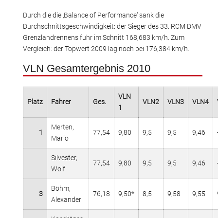
Durch die die ‚Balance of Performance‘ sank die
Durchschnittsgeschwindigkeit: der Sieger des 33. RCM DMV
Grenzlandrennens fuhr im Schnitt 168,683 km/h. Zum
Vergleich: der Topwert 2009 lag noch bei 176,384 km/h.
VLN Gesamtergebnis 2010
VLN
Platz
Fahrer
Ges.
VLN2
VLN3
VLN4
1
Merten,
1
77,54
9,80
9,5
9,5
9,46
Mario
Silvester,
77,54
9,80
9,5
9,5
9,46
Wolf
Böhm,
3
76,18
9,50*
8,5
9,58
9,55
Alexander