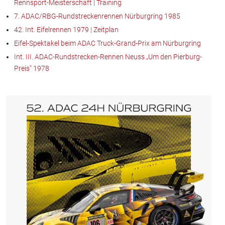
Rennsport-Meisterschaft | Training
7. ADAC/RBG-Rundstreckenrennen Nürburgring 1985
42. Int. Eifelrennen 1979 | Zeitplan
Eifel-Spektakel beim ADAC Truck-Grand-Prix am Nürburgring
Int. III. ADAC-Rundstrecken-Rennen Neuss „Um den Pierburg-
Preis" 1978