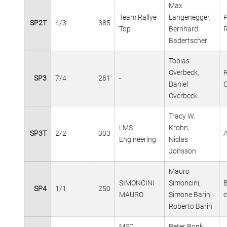
Max
Team Rallye
Langenegger,
SP2T
4/3
385
Top
Bernhard
Badertscher
Tobias
Overbeck,
R
SP3
7/4
281
-
Daniel
Overbeck
Tracy W.
LMS
Krohn,
SP3T
2/2
303
Engineering
Niclas
Jonsson
Mauro
SIMONCINI
Simoncini,
SP4
1/1
250
MAURO
Simone Barin,
Roberto Barin
MSC
Peter Bonk,