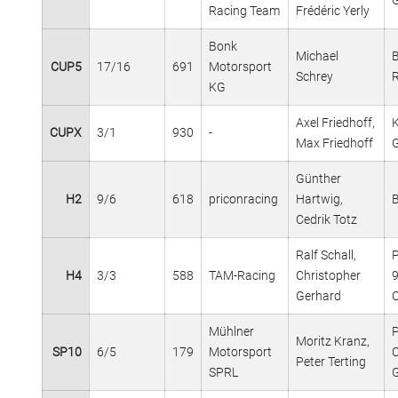
Racing Team
Frédéric Yerly
Bonk
Michael
CUP5
17/16
691
Motorsport
Schrey
KG
Axel Friedhoff,
CUPX
3/1
930
-
Max Friedhoff
Günther
H2
9/6
618
priconracing
Hartwig,
Cedrik Totz
Ralf Schall,
H4
3/3
588
TAM-Racing
Christopher
Gerhard
Mühlner
Moritz Kranz,
SP10
6/5
179
Motorsport
Peter Terting
SPRL