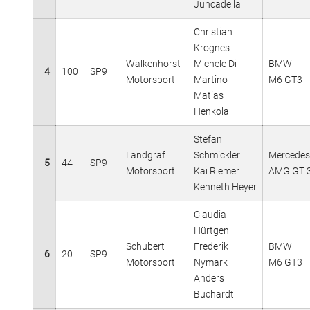
Juncadella
Christian
Krognes
Walkenhorst
Michele Di
BMW
4
100
SP9
Motorsport
Martino
M6 GT3
Matias
Henkola
Stefan
Landgraf
Schmickler
Mercedes
5
44
SP9
Motorsport
Kai Riemer
AMG GT 
Kenneth Heyer
Claudia
Hürtgen
Schubert
Frederik
BMW
6
20
SP9
Motorsport
Nymark
M6 GT3
Anders
Buchardt