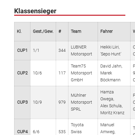
Klassensieger
Kl.
Gest./Gew.
#
Team
Fahrer
LUBNER
Heikki Liiri,
O
CUP1
1/1
344
Motorsport
'Sepo Hunt'
Team75
David Jahn,
CUP2
10/6
117
Motorsport
Marek
GmbH
Böckmann
Hamza
Mühlner
Owega,
CUP3
10/9
979
Motorsport
Alex Schula,
SPRL
Moritz Kranz
Toyota
Manuel
CUP4
6/6
535
Swiss
Amweg,