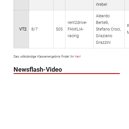
Weber
Aleardo
rent2drive-
Bertelli,
R
VT2
8/7
505
FAMILIA-
Stefano Croci,
racing
Graziano
Grazzini
Das vollständige Klassenergebnis findet Ihr
hier
!
Newsflash-Video