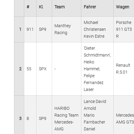
#
Kl.
Team
Fahrer
Wagen
Michael
Porsche
Manthey
1
911
SP9
Christensen
911 GT3
Racing
Kevin Estre
R
'Dieter
Schmidtmann',
Heiko
Renault
2
55
SPX
-
Hammel,
R.S.01
Felipe
Fernandez
Laser
Lance David
HARIBO
Arnold
Racing Team
Mario
Mercedes
3
8
SP9
Mercedes-
Farnbacher
AMG GT3
AMG
Daniel