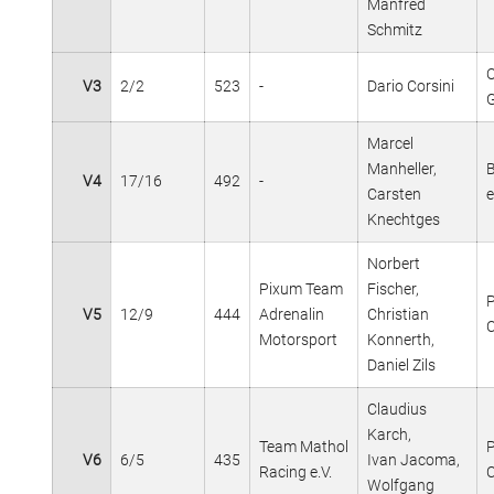
Manfred
Schmitz
O
V3
2/2
523
-
Dario Corsini
Marcel
Manheller,
V4
17/16
492
-
Carsten
Knechtges
Norbert
Pixum Team
Fischer,
V5
12/9
444
Adrenalin
Christian
Motorsport
Konnerth,
Daniel Zils
Claudius
Karch,
Team Mathol
V6
6/5
435
Ivan Jacoma,
Racing e.V.
Wolfgang