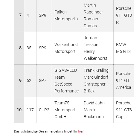
Martin
Porsche
Falken
Ragginger
7
4
SP9
911 GT3
Motorsports
Romain
R
Dumas
Jordan
Walkenhorst
Tresson
BMW
8
35
SP9
Motorsport
Henry
M6 GT3
Walkenhorst
GIGASPEED
Frank Kräling
Porsche
Team
Marc Gindorf
9
62
SP7
911 GT
GetSpeed
Christopher
America
Performance
Brück
Team75
David Jahn
Porsche
10
117
CUP2
Motorsport
Marek
911 GT3
GmbH
Böckmann
Cup
Das vollständige Gesamtergebnis findet Ihr
hier
!