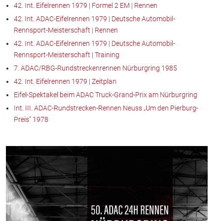
42. Int. Eifelrennen 1979 | Formel 2 EM | Rennen
42. Int. ADAC-Eifelrennen 1979 | Deutsche Automobil-
Rennsport-Meisterschaft | Rennen
42. Int. ADAC-Eifelrennen 1979 | Deutsche Automobil-
Rennsport-Meisterschaft | Training
7. ADAC/RBG-Rundstreckenrennen Nürburgring 1985
42. Int. Eifelrennen 1979 | Zeitplan
Eifel-Spektakel beim ADAC Truck-Grand-Prix am Nürburgring
Int. III. ADAC-Rundstrecken-Rennen Neuss „Um den Pierburg-
Preis" 1978