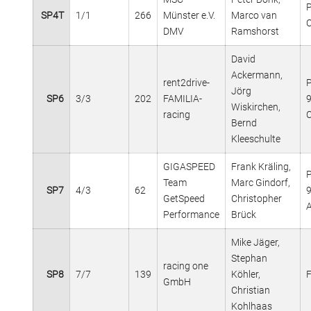
SP4T
1/1
266
Münster e.V.
Marco van
DMV
Ramshorst
David
Ackermann,
rent2drive-
Jörg
SP6
3/3
202
FAMILIA-
Wiskirchen,
racing
Bernd
Kleeschulte
GIGASPEED
Frank Kräling,
Team
Marc Gindorf,
SP7
4/3
62
GetSpeed
Christopher
Performance
Brück
Mike Jäger,
Stephan
racing one
SP8
7/7
139
Köhler,
F
GmbH
Christian
Kohlhaas