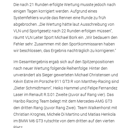
Die nach 21 Runden erfolgte Wertung musste jedoch nach
einigen Tagen korrigiert werden. Aufgrund eines
Systemfehlers wurde das Rennen eine Runde zu früh
abgebrochen. „Die Wertung hätte laut Ausschreibung von
VLN und Sportgesetz nach 22 Runden erfolgen müssen“,
räumt VLN Leiter Sport Michael Bork ein. „Wir bedauern den
Fehler sehr. Zusammen mit den Sportkommissaren haben
wir beschlossen, das Ergebnis nachträglich zu korrigieren.“
Im Gesamtergebnis ergab sich auf den Spitzenpositionen
nach neuer Wertung folgende Reihenfolge: Hinter den
unverändert als Sieger gewerteten Michael Christensen und
Kévin Estre im Porsche 911 GT3 R von Manthey-Racing sind
„Dieter Schmidtmann“, Heiko Hammel und Felipe Fernandez
Laser im Renault R.S.01 Zweite (zuvor auf Rang vier). Das
Haribo Racing Team belegt mit dem Mercedes-AMG GT3
den dritten Rang (zuvor Rang Zwei). Team Walkenhorst mit
Christian Krognes, Michele Di Martino und Matias Henkola
im BMW M6 GT3 rutschte von dem dritten auf den vierten
Platz.