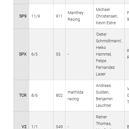
Michael
Manthey
SP9
11/9
911
Christensen,
Racing
Kevin Estre
'Dieter
Schmidtmann',
Heiko
R
SPX
6/5
55
-
Hammel,
R
Felipe
Fernandez
Laser
Andreas
mathilda
Gülden,
TCR
8/6
802
G
racing
Benjamin
Leuchter
Reiner
Thomas,
V2
1/1
549
-