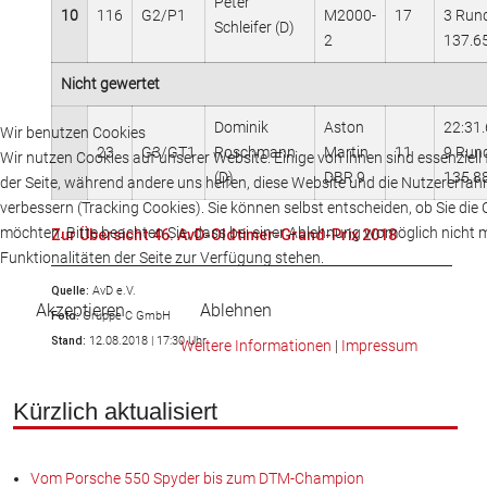
Peter
10
116
G2/P1
M2000-
17
3 Run
Schleifer (D)
2
137.6
Nicht gewertet
Dominik
Aston
22:31
Wir benutzen Cookies
23
G3/GT1
Roschmann
Martin
11
9 Run
Wir nutzen Cookies auf unserer Website. Einige von ihnen sind essenziell 
(D)
DBR 9
135.8
der Seite, während andere uns helfen, diese Website und die Nutzererfah
verbessern (Tracking Cookies). Sie können selbst entscheiden, ob Sie die
möchten. Bitte beachten Sie, dass bei einer Ablehnung womöglich nicht m
Zur Übersicht 46. AvD-Oldtimer-Grand-Prix 2018
Funktionalitäten der Seite zur Verfügung stehen.
Quelle:
AvD e.V.
Akzeptieren
Ablehnen
Foto:
Gruppe C GmbH
Stand:
12.08.2018 | 17:30 Uhr
Weitere Informationen
|
Impressum
Kürzlich aktualisiert
Vom Porsche 550 Spyder bis zum DTM-Champion