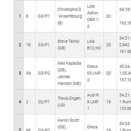
Lola
Christophe D
34:18
Aston
1
8
G3/P1
´Ansembourg
20
-
DBR 1-
(B)
162.1
2
34:21
Steve Tandy
Lola
2
16
G3/P1
20
2.842
(GB)
B12/60
161.9
Alex Kapadia
Oreca
35:24
(GB),
3
34
G3/P2
03 LMP
20
1:05.
James
2
157.1
Hanson (GB)
Audi R
34:21
Travis Engen
4
2
G2/P1
8 LMP
19
1 Run
(US)
1
153.8
Aaron Scott
34:24
(GB),
Oreca
5
68
G3/P2
19
1 Run