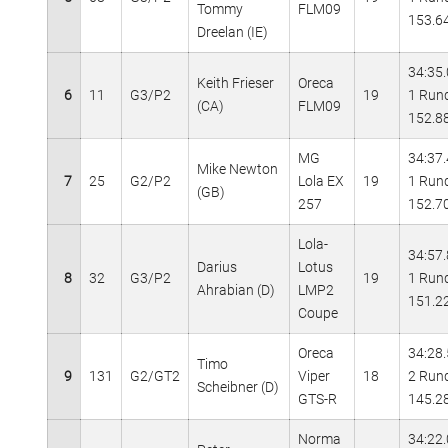
Tommy
FLM09
153.6
Dreelan (IE)
34:35
Keith Frieser
Oreca
6
11
G3/P2
19
1 Run
(CA)
FLM09
152.8
MG
34:37
Mike Newton
7
25
G2/P2
Lola EX
19
1 Run
(GB)
257
152.7
Lola-
34:57
Darius
Lotus
8
32
G3/P2
19
1 Run
Ahrabian (D)
LMP2
151.2
Coupe
Oreca
34:28
Timo
9
131
G2/GT2
Viper
18
2 Run
Scheibner (D)
GTS-R
145.2
Norma
34:22