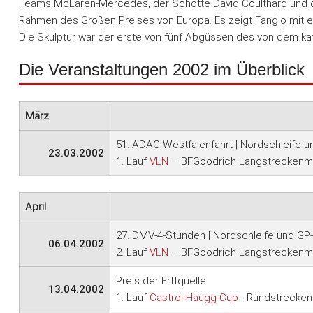
Teams McLaren-Mercedes, der Schotte David Coulthard und der
Rahmen des Großen Preises von Europa. Es zeigt Fangio mit 
Die Skulptur war der erste von fünf Abgüssen des von dem ka
Die Veranstaltungen 2002 im Überblick
März
51. ADAC-Westfalenfahrt | Nordschleife 
23.03.2002
1. Lauf
VLN
– BFGoodrich Langstreckenme
April
27. DMV-4-Stunden | Nordschleife und GP
06.04.2002
2. Lauf
VLN
– BFGoodrich Langstreckenme
Preis der Erftquelle
13.04.2002
1. Lauf
Castrol-Haugg-Cup
- Rundstrecken-