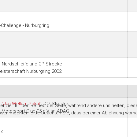
Challenge - Nürburgring
| Nordschleife und GP-Strecke
isterschaft Nürburgring 2002
n "Jan-Wellem-Pokal"
| GP-Strecke
senziell für den Betrieb der Seite, während andere uns helfen, di
d Motorsport-Club 05 e.V. im ADAC
ssen möchten. Bitte beachten Sie, dass bei einer Ablehnung womögl
nz