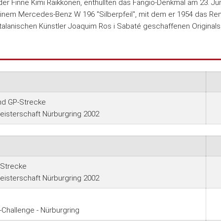
 Finne Kimi Räikkönen, enthüllten das Fangio-Denkmal am 23. Jun
einem Mercedes-Benz W 196 "Silberpfeil", mit dem er 1954 das R
talanischen Künstler Joaquim Ros i Sabaté geschaffenen Originals
und GP-Strecke
isterschaft Nürburgring 2002
-Strecke
isterschaft Nürburgring 2002
Challenge - Nürburgring