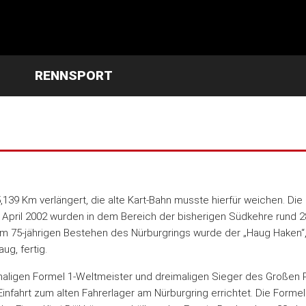
RENNSPORT
39 Km verlängert, die alte Kart-Bahn musste hierfür weichen. Die
 April 2002 wurden in dem Bereich der bisherigen Südkehre rund 
zum 75-jährigen Bestehen des Nürburgrings wurde der „Haug Haken“
g, fertig.
aligen Formel 1-Weltmeister und dreimaligen Sieger des Großen 
nfahrt zum alten Fahrerlager am Nürburgring errichtet. Die Formel