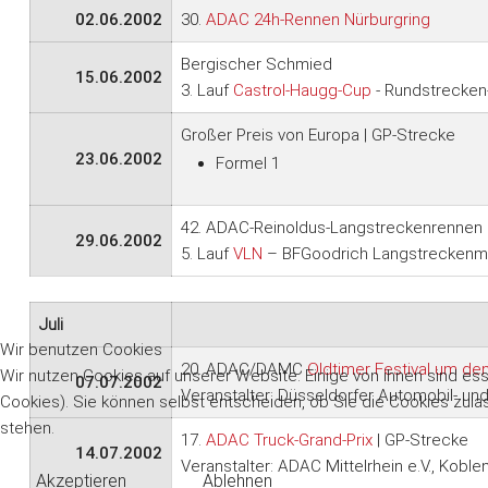
02.06.2002
30.
ADAC 24h-Rennen Nürburgring
Bergischer Schmied
15.06.2002
3. Lauf
Castrol-Haugg-Cup
- Rundstrecken-
Großer Preis von Europa | GP-Strecke
23.06.2002
Formel 1
42. ADAC-Reinoldus-Langstreckenrennen 
29.06.2002
5. Lauf
VLN
– BFGoodrich Langstreckenme
Juli
Wir benutzen Cookies
20. ADAC/DAMC
Oldtimer Festival um de
Wir nutzen Cookies auf unserer Website. Einige von ihnen sind es
07.07.2002
Veranstalter: Düsseldorfer Automobil- un
Cookies). Sie können selbst entscheiden, ob Sie die Cookies zula
stehen.
17.
ADAC Truck-Grand-Prix
| GP-Strecke
14.07.2002
Veranstalter: ADAC Mittelrhein e.V., Koble
Akzeptieren
Ablehnen