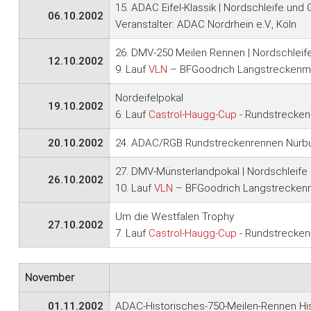
15. ADAC Eifel-Klassik | Nordschleife und
06.10.2002
Veranstalter: ADAC Nordrhein e.V., Köln
26. DMV-250 Meilen Rennen | Nordschleif
12.10.2002
9. Lauf
VLN
– BFGoodrich Langstreckenme
Nordeifelpokal
19.10.2002
6. Lauf
Castrol-Haugg-Cup
- Rundstrecken-
20.10.2002
24. ADAC/RGB Rundstreckenrennen Nürbur
27. DMV-Münsterlandpokal | Nordschleife
26.10.2002
10. Lauf
VLN
– BFGoodrich Langstreckenm
Um die Westfalen Trophy
27.10.2002
7. Lauf
Castrol-Haugg-Cup
- Rundstrecken-
November
01.11.2002
ADAC-Historisches-750-Meilen-Rennen His