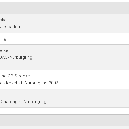
ecke
 Wiesbaden
ing
recke
ADAC/Nürburgring
 und GP-Strecke
isterschaft Nürburgring 2002
Challenge - Nürburgring