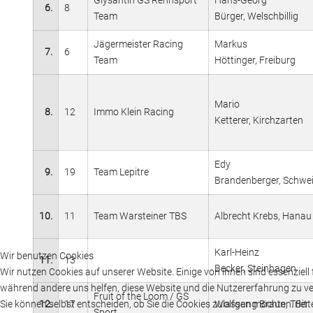
Glysantin GS Rennsport
Hans-Georg
6.
8
Team
Bürger, Welschbillig
Jägermeister Racing
Markus
7.
6
Team
Höttinger, Freiburg
Mario
8.
12
Immo Klein Racing
Ketterer, Kirchzarten
Edy
9.
19
Team Lepitre
Brandenberger, Schwe
10.
11
Team Warsteiner TBS
Albrecht Krebs, Hanau
Karl-Heinz
Wir benutzen Cookies
11.
13
Becker, Steinhagen
Wir nutzen Cookies auf unserer Website. Einige von ihnen sind essenziell f
während andere uns helfen, diese Website und die Nutzererfahrung zu ve
Fruit of the Loom / GS
Sie können selbst entscheiden, ob Sie die Cookies zulassen möchten. Bitte
12.
17
Wolfgang Braun, Trier
Sport