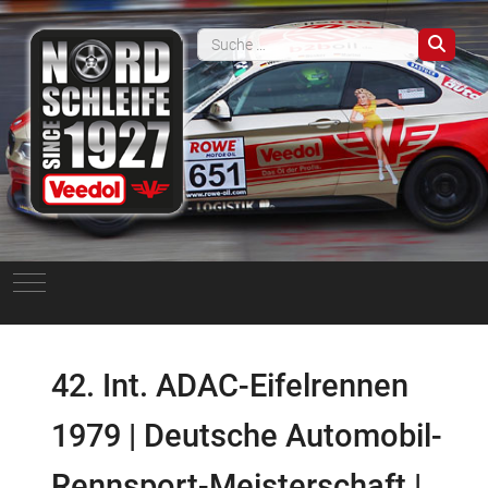
Such
Mobile Menu Toggle
42. Int. ADAC-Eifelrennen
1979 | Deutsche Automobil-
Rennsport-Meisterschaft |