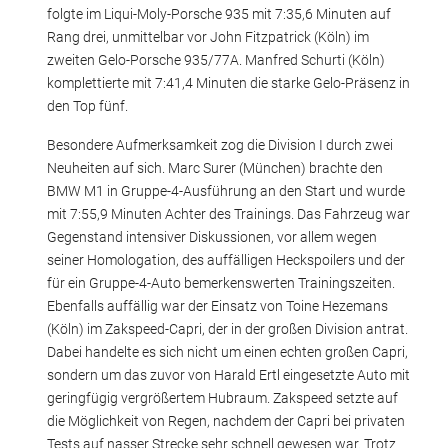
folgte im Liqui-Moly-Porsche 935 mit 7:35,6 Minuten auf
Rang drei, unmittelbar vor John Fitzpatrick (Köln) im
zweiten Gelo-Porsche 935/77A. Manfred Schurti (Köln)
komplettierte mit 7:41,4 Minuten die starke Gelo-Präsenz in
den Top fünf.
Besondere Aufmerksamkeit zog die Division I durch zwei
Neuheiten auf sich. Marc Surer (München) brachte den
BMW M1 in Gruppe-4-Ausführung an den Start und wurde
mit 7:55,9 Minuten Achter des Trainings. Das Fahrzeug war
Gegenstand intensiver Diskussionen, vor allem wegen
seiner Homologation, des auffälligen Heckspoilers und der
für ein Gruppe-4-Auto bemerkenswerten Trainingszeiten.
Ebenfalls auffällig war der Einsatz von Toine Hezemans
(Köln) im Zakspeed-Capri, der in der großen Division antrat.
Dabei handelte es sich nicht um einen echten großen Capri,
sondern um das zuvor von Harald Ertl eingesetzte Auto mit
geringfügig vergrößertem Hubraum. Zakspeed setzte auf
die Möglichkeit von Regen, nachdem der Capri bei privaten
Tests auf nasser Strecke sehr schnell gewesen war. Trotz