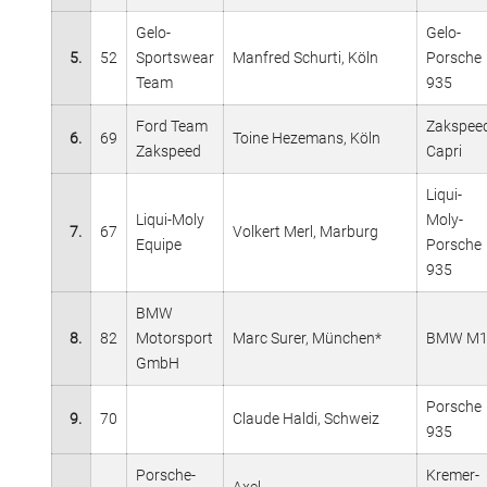
Gelo-
Gelo-
5.
52
Sportswear
Manfred Schurti, Köln
Porsche
Team
935
Ford Team
Zakspee
6.
69
Toine Hezemans, Köln
Zakspeed
Capri
Liqui-
Liqui-Moly
Moly-
7.
67
Volkert Merl, Marburg
Equipe
Porsche
935
BMW
8.
82
Motorsport
Marc Surer, München*
BMW M
GmbH
Porsche
9.
70
Claude Haldi, Schweiz
935
Porsche-
Kremer-