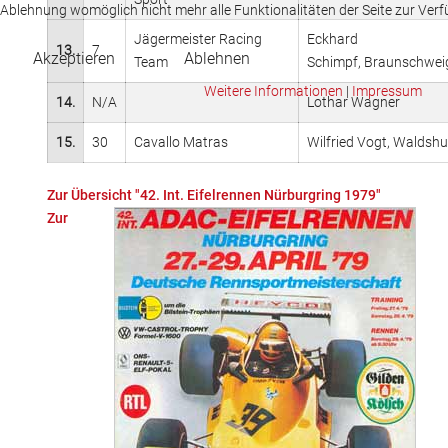
Ablehnung womöglich nicht mehr alle Funktionalitäten der Seite zur Ver
Jägermeister Racing
Eckhard
13.
7
Akzeptieren
Ablehnen
Team
Schimpf, Braunschwei
Weitere Informationen
|
Impressum
14.
N/A
Lothar Wagner
15.
30
Cavallo Matras
Wilfried Vogt, Waldshu
Zur Übersicht "42. Int. Eifelrennen Nürburgring 1979"
Zur