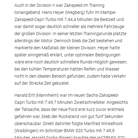
Auch in der Division II war Zakspeed im Training
tonangebend. Hans Heyer (Wegberg) fuhr im Mampe-
Zakspeed-Capri Turbo mit 7:44,4 Minuten die Bestzeit und
war damit sogar deutlich schneller als mehrere Fahrzeuge
der großen Division. In seiner letzten Trainingsrunde platzte
allerdings der Motor. Dennoch blieb die Zeit bestehen und
markierte den Maßstab der kleinen Division. Heyer hatte
später sinngemäß erklärt, unter optimalen Bedingungen
wäre eine noch deutlich schnellere Runde möglich gewesen;
bei den kühlen Temperaturen hätten Reifen und Wasser
nicht in den idealen Bereich gefunden, zudem habe Verkehr
auf der Strecke Zeit gekostet.
Harald Ertl (Mannheim) war im neuen Sachs-Zakspeed-
Capri Turbo mit 7:49,7 Minuten Zweitschnellster. Angesichts
der Tatsache, dass der neue Ford erst kurz zuvor erstmals
gefahren war, blieb der Rückstand von gut fünf Sekunden
überschaubar. Direkt dahinter folgte Manfred Winkelhock
(Waiblingen) im Schnitzer-BMW 320 Turbo mit 7:49,9
Minuten. Harald Grohs (Essen) brachte den HAT-BMW 320