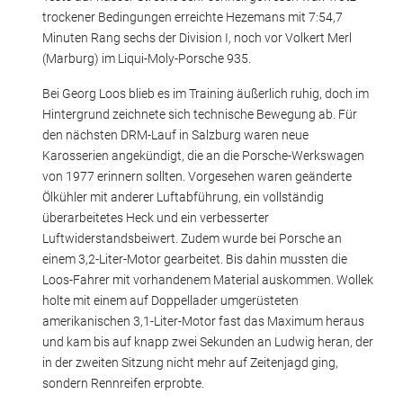
trockener Bedingungen erreichte Hezemans mit 7:54,7
Minuten Rang sechs der Division I, noch vor Volkert Merl
(Marburg) im Liqui-Moly-Porsche 935.
Bei Georg Loos blieb es im Training äußerlich ruhig, doch im
Hintergrund zeichnete sich technische Bewegung ab. Für
den nächsten DRM-Lauf in Salzburg waren neue
Karosserien angekündigt, die an die Porsche-Werkswagen
von 1977 erinnern sollten. Vorgesehen waren geänderte
Ölkühler mit anderer Luftabführung, ein vollständig
überarbeitetes Heck und ein verbesserter
Luftwiderstandsbeiwert. Zudem wurde bei Porsche an
einem 3,2-Liter-Motor gearbeitet. Bis dahin mussten die
Loos-Fahrer mit vorhandenem Material auskommen. Wollek
holte mit einem auf Doppellader umgerüsteten
amerikanischen 3,1-Liter-Motor fast das Maximum heraus
und kam bis auf knapp zwei Sekunden an Ludwig heran, der
in der zweiten Sitzung nicht mehr auf Zeitenjagd ging,
sondern Rennreifen erprobte.